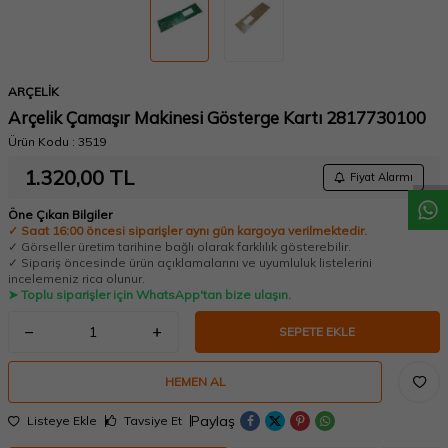
ARÇELİK
W
h
a
t
a
p
p
D
e
s
t
e
H
a
t
t
Arçelik Çamaşır Makinesi Gösterge Kartı 2817730100
Ürün Kodu :
3519
1.320,00
TL
Fiyat Alarmı
Öne Çıkan Bilgiler
✓ Saat 16:00 öncesi siparişler aynı gün kargoya verilmektedir.
✓ Görseller üretim tarihine bağlı olarak farklılık gösterebilir.
✓ Sipariş öncesinde ürün açıklamalarını ve uyumluluk listelerini
incelemeniz rica olunur.
➤ Toplu siparişler için WhatsApp'tan bize ulaşın.
SEPETE EKLE
HEMEN AL
Paylaş
Listeye Ekle
Tavsiye Et