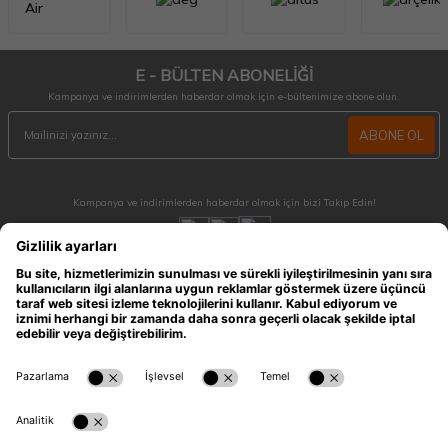
E - BÜLTEN ABONELİĞİ
Kampanya ve indirimlerden haberdar olmak için e-bültenimize abone olun.
ABONE OL
Kampanya ve indirimlerden haberdar olmak için bizi Takip Edin!
MÜŞTERİ HİZMETLERİ
Hafta içi 09:30 - 18:30 / Hafta sonu 10:00 - 17:00 arası merak ettiğiniz tüm sorular ve
siparişleriniz için ulaşabilirsiniz.
0212 909 96 28
ÖNEMLİ BİLGİLER
HIZLI ERİŞİM