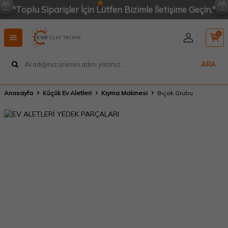
"Toplu Siparişler İçin Lütfen Bizimle İletişime Geçin."
0
ARA
Anasayfa
Küçük Ev Aletleri
Kıyma Makinesi
Bıçak Grubu