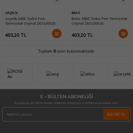
ARÇELİK
BEKO
Arçelik 280C Turbo Fırın
Beko 280C Turbo Fırın Termostat
Termostat Orijinal 263100015
Orijinal 263100015
403,20
TL
403,20
TL
Toplam
6
ürün bulunmaktadır.
E - BÜLTEN ABONELİĞİ
Kampanya ve indirimlerden haberdar olmak için e-bültenimize abone olun.
ABONE OL