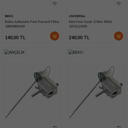
BEKO
UNIVERSAL
Beko Ankastre Fırın Parazit Filtre
Mini Fırın Saat 17Mm 90Dk
1883880300
167612009
140,00
TL
240,00
TL