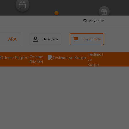
Favoriler
ARA
Hesabım
Sepetim
(
0
)
Teslimat
Ödeme
ve
Bilgileri
Kargo