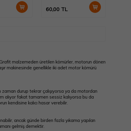
60,00
TL
r. Grafit malzemeden üretilen kömürler, motorun dönen
aşır makinesinde genellikle iki adet motor kömürü
 zaman durup tekrar çalışıyorsa ya da motordan
ram alıyor fakat tamamen sessiz kalıyorsa bu da
 kendisine kalıcı hasar verebilir.
abilir, ancak günde birden fazla yıkama yapılan
zamanı gelmiş demektir.