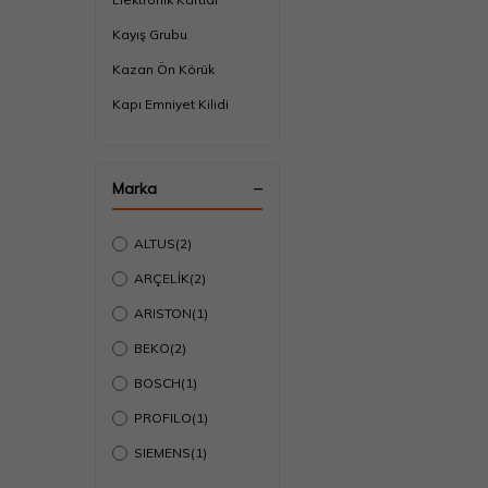
Kayış Grubu
Kazan Ön Körük
Kapı Emniyet Kilidi
Motor Çeşitleri
Menteşeler Grubu
Marka
Motor Kömürü
Ön Pano Grubu
ALTUS
(2)
Rezistans ve Isıtıcı
ARÇELİK
(2)
Rulman Ve Keçe Grubu
ARISTON
(1)
Pompa Motoru
BEKO
(2)
Program Düğmesi
BOSCH
(1)
Sıcaklık Sensörü
PROFILO
(1)
Su Giriş Ventili
SIEMENS
(1)
Su Seviye Şalteri
VESTEL
(2)