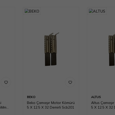
BEKO
ALTUS
i
Beko Çamaşır Motor Kömürü
Altus Çamaşır
.5Mm
5 X 12.5 X 32 Demirli Scb201
5 X 12.5 X 32 