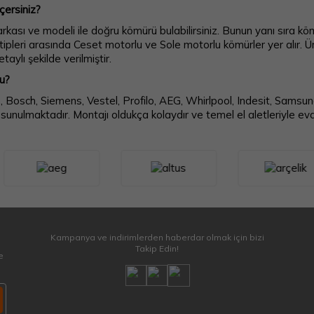
ersiniz?
kası ve modeli ile doğru kömürü bulabilirsiniz. Bunun yanı sıra kö
tipleri arasında Ceset motorlu ve Sole motorlu kömürler yer alır. Ü
taylı şekilde verilmiştir.
u?
, Bosch, Siemens, Vestel, Profilo, AEG, Whirlpool, Indesit, Samsu
 sunulmaktadır. Montajı oldukça kolaydır ve temel el aletleriyle evde
Kampanya ve indirimlerden haberdar olmak için bizi
Takip Edin!
e