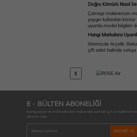
Doğru Kömürü Nasıl Seç
Çamaşır makinenizin mar
yaygın kullanılan kömür 
uyumlu model bilgileri de
Hangi Markalara Uyuml
Sitemizde Arçelik, Beko
çift adet halinde satışa
E - BÜLTEN ABONELİĞİ
Kampanya ve indirimlerden haberdar olmak için e-bültenimiz
abone olun.
ABONE OL