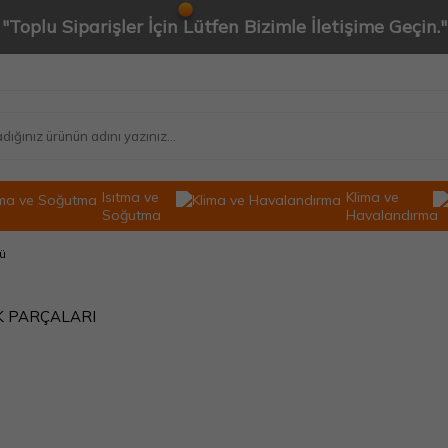
"Toplu Siparişler İçin Lütfen Bizimle İletişime Geçin."
Isıtma ve
Klima ve
Soğutma
Havalandırma
ü