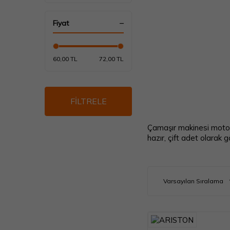
Tambur Ve Kazan
Fiyat
Tahliye & Şebeke
Hortumu
Ön Duvar Ve Gövde
60,00 TL
72,00 TL
FİLTRELE
Çamaşır makinesi motor 
hazır, çift adet olarak gö