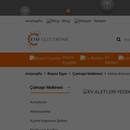
AnaSayfa
Blog
İletişim
Beyaz
Ev
Eşyalar
Aletleri
Anasayfa
Beyaz Eşya
Çamaşır Makinesi
Motor Kömür
Çamaşır Makinesi
Amortisör
Aksesuarlar
Açma Kapama Şalteri
Elektronik Kartlar