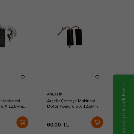
Whatsapp Destek Hattı
ARÇELİK
ır Makinesi
Arçelik Çamaşır Makinesi
 5 X 12.5Mm
Motor Kömürü 5 X 12.5Mm
Scb074
60,00
TL