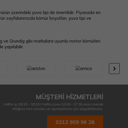
mürün üzerindeki yuva tipi de önemlidir. Piyasada en
rün sayfalarımızda kömür boyutları, yuva tipi ve
ng ve Grundig gibi markalara uyumlu motor kömürleri
 yapılabilir.
MÜŞTERİ HİZMETLERİ
Hafta içi 09:30 - 18:30 / Hafta sonu 10:00 - 17:00 arası merak
ettiğiniz tüm sorular ve siparişleriniz için ulaşabilirsiniz.
0212 909 96 28