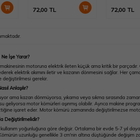
72,00
TL
72,00
TL
nmaktadır.
Ne İşe Yarar?
akinesinin motoruna elektrik ileten küçük ama kritik bir parçadı
ederek elektrik akımını iletir ve kazanın dönmesini sağlar. Her çam
te değiştirilmesi gerekir.
sıl Anlaşılır?
şıyor ama kazan dönmüyorsa, yıkama veya sıkma sırasında zaman
usu geliyorsa motor kömürleri aşınmış olabilir. Ayrıca makine prog
iğine işaret eder. Motor kömürü zamanında değiştirilmezse motorun
 Değiştirilmelidir?
llanım yoğunluğuna göre değişir. Ortalama bir evde 5-7 yıl dayan
. Kömürün uzunluğu genellikle 3 cm'nin altına düştüğünde değişim 