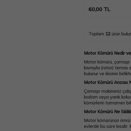
60,00
TL
Toplam
12
ürün bulu
Motor Kömürü Nedir ve 
Motor kömürü, çamaşır m
kısmıyla (rotor) temas 
bulunur ve ikisinin birlik
Motor Kömürü Arızası Na
Çamaşır makineniz çalı
kıvılcım veya yanık kok
kömürlerin tamamen bitt
Motor Kömürü Ne Sıklıkla
Motor kömürünün ömrü ku
evlerde bu süre kısalır