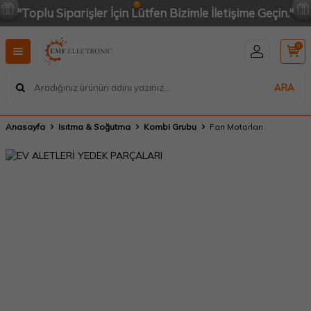
"Toplu Siparişler İçin Lütfen Bizimle İletişime Geçin."
0
ARA
Anasayfa
Isıtma & Soğutma
Kombi Grubu
Fan Motorları