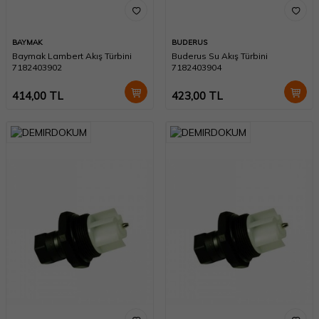
BAYMAK
BUDERUS
Baymak Lambert Akış Türbini
Buderus Su Akış Türbini
7182403902
7182403904
414,00
TL
423,00
TL