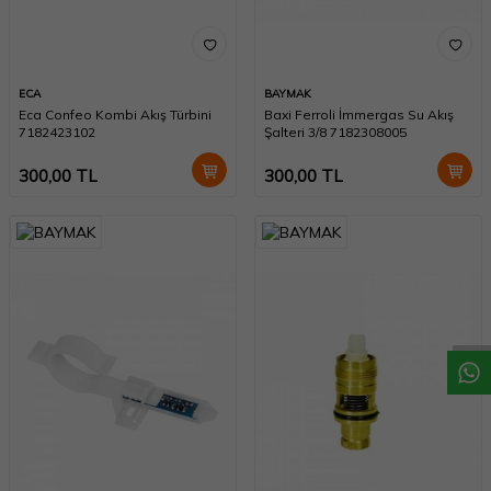
ECA
BAYMAK
Eca Confeo Kombi Akış Türbini
Baxi Ferroli İmmergas Su Akış
7182423102
Şalteri 3/8 7182308005
300,00
TL
300,00
TL
W
h
a
t
a
p
p
D
e
s
t
e
H
a
t
t