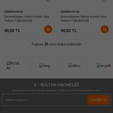
DEMIRDOKUM
DEMIRDOKUM
Demirdöküm Aden Kombi Akış
Demirdöküm Nitron Kombi Akış
Türbini 7182423103
Türbini 7182423103
90,00
TL
90,00
TL
Toplam
25
ürün bulunmaktadır.
E - BÜLTEN ABONELİĞİ
Kampanya ve indirimlerden haberdar olmak için e-bültenimize abone olun.
ABONE OL