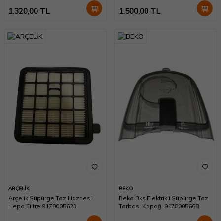
1.320,00
TL
1.500,00
TL
ARÇELİK
BEKO
Arçelik Süpürge Toz Haznesi
Beko Bks Elektrikli Süpürge Toz
Hepa Filtre 9178005623
Torbası Kapağı 9178005668