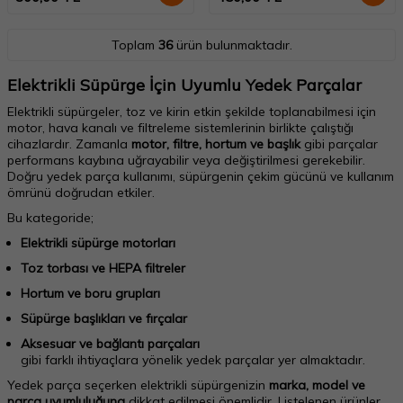
Toplam
36
ürün bulunmaktadır.
Elektrikli Süpürge İçin Uyumlu Yedek Parçalar
Elektrikli süpürgeler, toz ve kirin etkin şekilde toplanabilmesi için
motor, hava kanalı ve filtreleme sistemlerinin birlikte çalıştığı
cihazlardır. Zamanla
motor, filtre, hortum ve başlık
gibi parçalar
performans kaybına uğrayabilir veya değiştirilmesi gerekebilir.
Doğru yedek parça kullanımı, süpürgenin çekim gücünü ve kullanım
ömrünü doğrudan etkiler.
Bu kategoride;
Elektrikli süpürge motorları
Toz torbası ve HEPA filtreler
Hortum ve boru grupları
Süpürge başlıkları ve fırçalar
Aksesuar ve bağlantı parçaları
gibi farklı ihtiyaçlara yönelik yedek parçalar yer almaktadır.
Yedek parça seçerken elektrikli süpürgenizin
marka, model ve
parça uyumluluğuna
dikkat edilmesi önemlidir. Listelenen ürünler