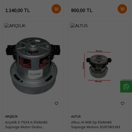
1.140,00
TL
900,00
TL
W
h
a
t
a
p
p
D
e
s
t
e
H
a
t
t
ARÇELİK
ALTUS
Arçelik S 7534 A Elektrikli
Altus Al 606 Sp Elektrikli
Süpürge Motor Grubu
Süpürge Motoru 9197063163
9178007372