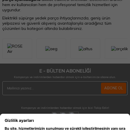
hem ev kullanıcıları hem de profesyonel temizlik hizmetleri için
uygundur.
Elektrikli süpürge yedek parça ihtiyaçlarınızda, geniş ürün
yelpazesi ve güvenli alışveriş avantajlarıyla aradığınız tüm
çözümleri bu kategori altında bulabilirsiniz.
E - BÜLTEN ABONELİĞİ
Kampanya ve indirimlerden haberdar olmak için e-bültenimize abone olun.
ABONE OL
Kampanya ve indirimlerden haberdar olmak için bizi Takip Edin!