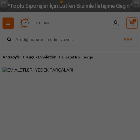
"Toplu Siparişler İçin Lütfen Bizimle İletişime Geçin."
0
ARA
Anasayfa
Küçük Ev Aletleri
Elektrikli Süpürge