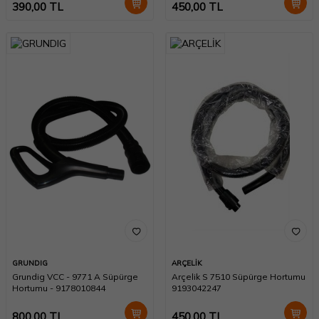
390,00
TL
450,00
TL
GRUNDIG
ARÇELİK
Grundig VCC - 9771 A Süpürge
Arçelik S 7510 Süpürge Hortumu
Hortumu - 9178010844
9193042247
800,00
TL
450,00
TL