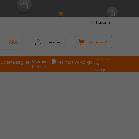
Favoriler
ARA
Hesabım
Sepetim
(
0
)
Teslimat
Ödeme
ve
Bilgileri
Kargo