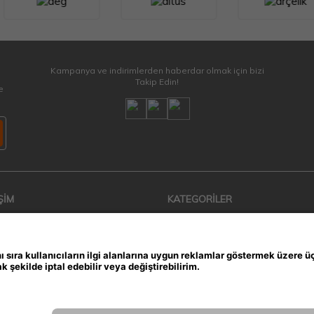
Kampanya ve indirimlerden haberdar olmak için bizi
Takip Edin!
e
ŞİM
KATEGORİLER
VRF - VRS Klima Sistemleri
iler
Küçük Ev Aletleri
zmetleri
Kurutma Makinesi
Buzdolabı & Derin Dondurucu
Bulaşık Makinesi
Çamaşır Makinesi