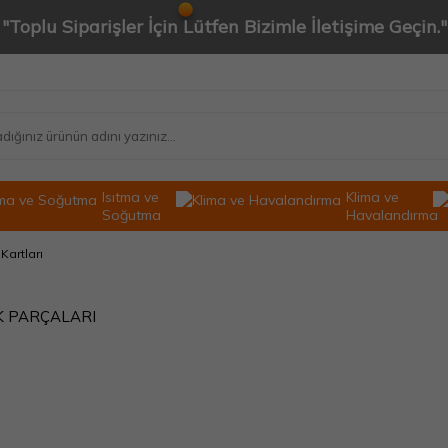
"Toplu Siparişler İçin Lütfen Bizimle İletişime Geçin."
Isıtma ve
Klima ve
Soğutma
Havalandırma
 Kartları