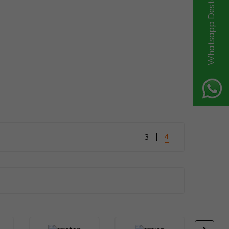
Whatsapp Destek Hattı
4
3