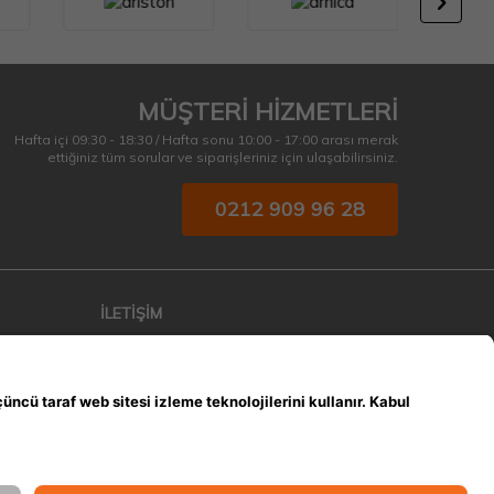
MÜŞTERİ HİZMETLERİ
Hafta içi 09:30 - 18:30 / Hafta sonu 10:00 - 17:00 arası merak
ettiğiniz tüm sorular ve siparişleriniz için ulaşabilirsiniz.
0212 909 96 28
İLETİŞİM
Altınşehir Mah. Osmanlı Cad. Orkun Sokak
No:5/B Başakşehir İstanbul
info@emfelectronicmarket.com