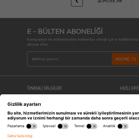
E - BÜLTEN ABONELİĞİ
Kampanya ve indirimlerden haberdar olmak için e-bültenimiz
abone olun.
ABONE OL
ÖNEMLİ BİLGİLER
HIZLI ERİ
Teslimat Koşulları
Anasayfa
Üyelik Sözleşmesi
İndirimdek
Satış Sözleşmesi
Müşteri Hi
Garanti ve İade Koşulları
Sepetim
Gizlilik ve Güvenlik
Hakkımızda