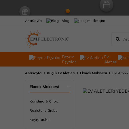
AnaSayfa
Blog
İletişim
Beyaz
Ev
Eşyalar
Aletleri
Anasayfa
Küçük Ev Aletleri
Ekmek Makinesi
Elektronik
Ekmek Makinesi
Karıştırıcı & Çırpıcı
Rezistans Grubu
Kayış Grubu