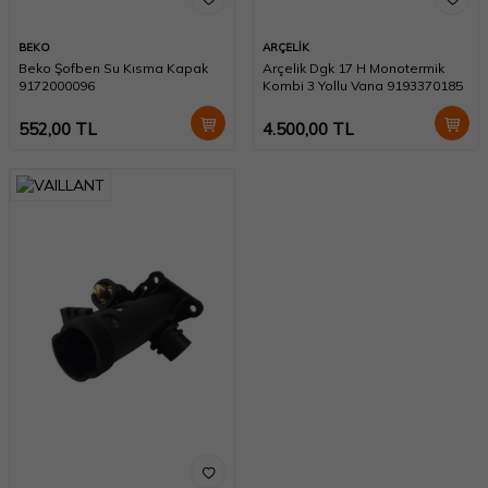
BEKO
ARÇELİK
Beko Şofben Su Kısma Kapak
Arçelik Dgk 17 H Monotermik
9172000096
Kombi 3 Yollu Vana 9193370185
552,00
TL
4.500,00
TL