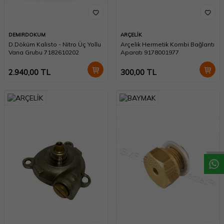
DEMIRDOKUM
ARÇELİK
D.Döküm Kalisto - Nitro Üç Yollu
Arçelik Hermetik Kombi Bağlantı
Vana Grubu 7182610202
Aparatı 9178001977
2.940,00
TL
300,00
TL
W
h
a
t
a
p
p
D
e
s
t
e
H
a
t
t