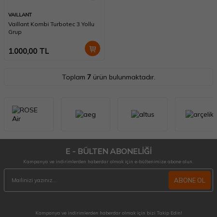
VAILLANT
Vaillant Kombi Turbotec 3 Yollu
Grup
1.000,00
TL
Toplam
7
ürün bulunmaktadır.
E - BÜLTEN ABONELİĞİ
Kampanya ve indirimlerden haberdar olmak için e-bültenimize abone olun.
ABONE OL
Kampanya ve indirimlerden haberdar olmak için bizi Takip Edin!