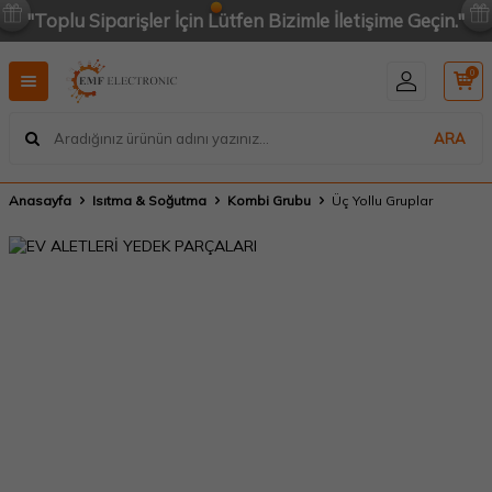
"Toplu Siparişler İçin Lütfen Bizimle İletişime Geçin."
0
ARA
Anasayfa
Isıtma & Soğutma
Kombi Grubu
Üç Yollu Gruplar