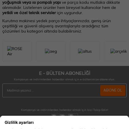
yoğuşmalı veya ısı pompalı yapı
ve parça kodu mutlaka dikkate
alınmalıdır. Listelenen ürünler hem bireysel kullanıcılar hem de
yetkili ve özel teknik servisler
için uygundur.
Kurutma makinesi yedek parça ihtiyaçlarınızda, geniş ürün
çeşitliliği ve güvenli alışveriş avantajlarıyla aradığınız tüm
çözümleri bu kategori altında bulabilirsiniz.
E - BÜLTEN ABONELİĞİ
Kampanya ve indirimlerden haberdar olmak için e-bültenimize abone olun.
ABONE OL
Kampanya ve indirimlerden haberdar olmak için bizi Takip Edin!