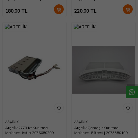
2982370200
180,00
TL
220,00
TL
W
h
a
t
a
p
p
D
e
s
t
e
H
a
t
t
ARÇELİK
ARÇELİK
Arçelik 2773 Kt Kurutma
Arçelik Çamaşır Kurutma
Makinesi Isıtıcı 2976680200
Makinesi Filtresi | 2973380100