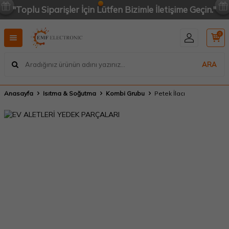
"Toplu Siparişler İçin Lütfen Bizimle İletişime Geçin."
0
ARA
Anasayfa
Isıtma & Soğutma
Kombi Grubu
Petek İlacı