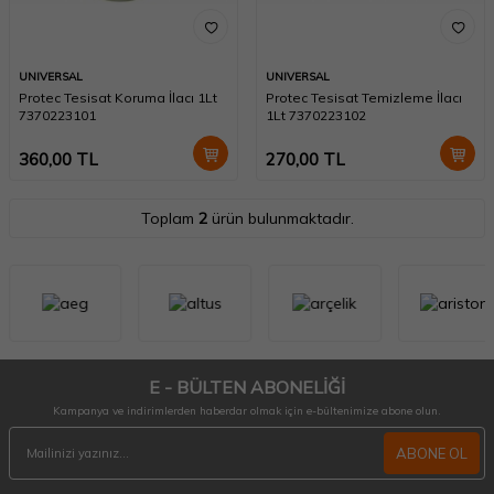
UNIVERSAL
UNIVERSAL
Protec Tesisat Koruma İlacı 1Lt
Protec Tesisat Temizleme İlacı
7370223101
1Lt 7370223102
360,00
TL
270,00
TL
Toplam
2
ürün bulunmaktadır.
E - BÜLTEN ABONELİĞİ
Kampanya ve indirimlerden haberdar olmak için e-bültenimize abone olun.
ABONE OL