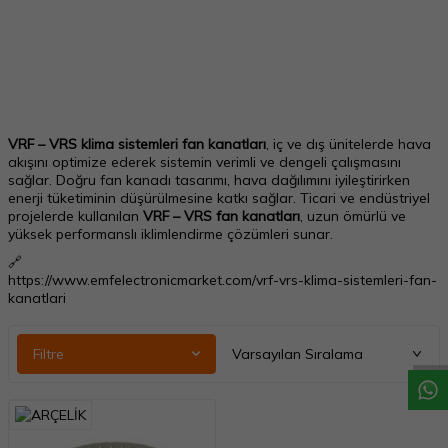
VRF – VRS klima sistemleri fan kanatları
, iç ve dış ünitelerde hava
akışını optimize ederek sistemin verimli ve dengeli çalışmasını
sağlar. Doğru fan kanadı tasarımı, hava dağılımını iyileştirirken
enerji tüketiminin düşürülmesine katkı sağlar. Ticari ve endüstriyel
projelerde kullanılan
VRF – VRS fan kanatları
, uzun ömürlü ve
yüksek performanslı iklimlendirme çözümleri sunar.
🔗
https://www.emfelectronicmarket.com/vrf-vrs-klima-sistemleri-fan-
W
h
a
t
a
p
p
D
e
s
t
e
H
a
t
t
kanatlari
Filtre