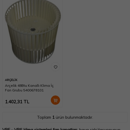
ARÇELİK
Arçelik 48Btu Kanallı Klima İç
Fan Grubu 5400678101
1.402,31
TL
Toplam
1
ürün bulunmaktadır.
VRF – VRS klima sistemleri fan kanatları
, hava sirkülasyonunun