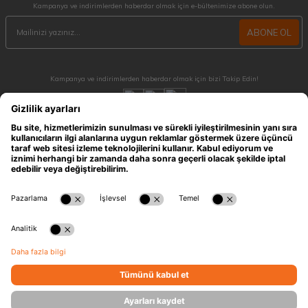
Kampanya ve indirimlerden haberdar olmak için e-bültenimize abone olun.
ABONE OL
Kampanya ve indirimlerden haberdar olmak için bizi Takip Edin!
MÜŞTERİ HİZMETLERİ
Hafta içi 09:30 - 18:30 / Hafta sonu 10:00 - 17:00 arası merak ettiğiniz tüm sorular ve
siparişleriniz için ulaşabilirsiniz.
0212 909 96 28
ÖNEMLİ BİLGİLER
HIZLI ERİŞİM
KATEGORİLER
İLETİŞİM