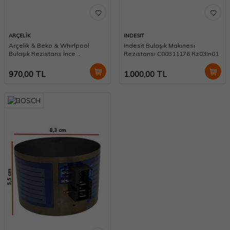
ARÇELİK
INDESIT
Arçelik & Beko & Whirlpool
Indesit Bulaşık Makinesi
Bulaşık Rezistans İnce
Rezistansı C00311176 Rz03In01
1888150100
970,00
TL
1.000,00
TL