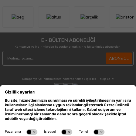
E - BÜLTEN ABONELİĞİ
Kampanya ve indirimlerden haberdar olmak için e-bültenimize abone olun.
ABONE OL
Kampanya ve indirimlerden haberdar olmak için bizi Takip Edin!
MÜŞTERİ HİZMETLERİ
Hafta içi 09:30 - 18:30 / Hafta sonu 10:00 - 17:00 arası merak ettiğiniz tüm sorular ve
siparişleriniz için ulaşabilirsiniz.
0212 909 96 28