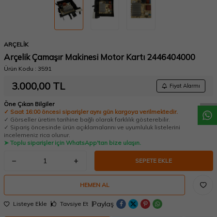
ARÇELİK
Arçelik Çamaşır Makinesi Motor Kartı 2446404000
W
h
a
t
a
p
p
D
e
s
t
e
H
a
t
t
Ürün Kodu :
3591
3.000,00
TL
Fiyat Alarmı
Öne Çıkan Bilgiler
✓ Saat 16:00 öncesi siparişler aynı gün kargoya verilmektedir.
✓ Görseller üretim tarihine bağlı olarak farklılık gösterebilir.
✓ Sipariş öncesinde ürün açıklamalarını ve uyumluluk listelerini
incelemeniz rica olunur.
➤ Toplu siparişler için WhatsApp'tan bize ulaşın.
SEPETE EKLE
HEMEN AL
Paylaş
Listeye Ekle
Tavsiye Et