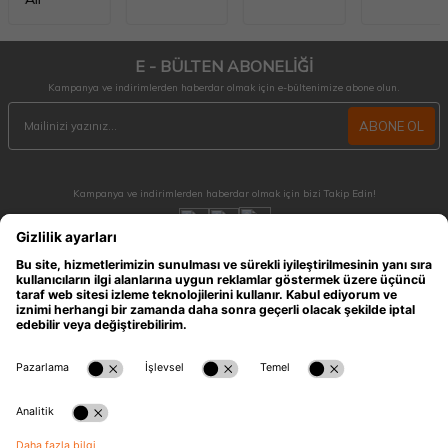
E - BÜLTEN ABONELİĞİ
Kampanya ve indirimlerden haberdar olmak için e-bültenimize abone olun.
ABONE OL
Kampanya ve indirimlerden haberdar olmak için bizi Takip Edin!
MÜŞTERİ HİZMETLERİ
Hafta içi 09:30 - 18:30 / Hafta sonu 10:00 - 17:00 arası merak ettiğiniz tüm sorular ve
siparişleriniz için ulaşabilirsiniz.
0212 909 96 28
ÖNEMLİ BİLGİLER
HIZLI ERİŞİM