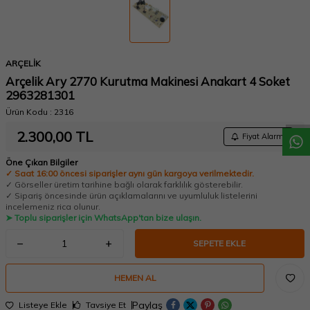
ARÇELİK
W
h
a
t
a
p
p
D
e
s
t
e
H
a
t
t
Arçelik Ary 2770 Kurutma Makinesi Anakart 4 Soket
2963281301
Ürün Kodu :
2316
2.300,00
TL
Fiyat Alarmı
Öne Çıkan Bilgiler
✓ Saat 16:00 öncesi siparişler aynı gün kargoya verilmektedir.
✓ Görseller üretim tarihine bağlı olarak farklılık gösterebilir.
✓ Sipariş öncesinde ürün açıklamalarını ve uyumluluk listelerini
incelemeniz rica olunur.
➤ Toplu siparişler için WhatsApp'tan bize ulaşın.
SEPETE EKLE
HEMEN AL
Paylaş
Listeye Ekle
Tavsiye Et