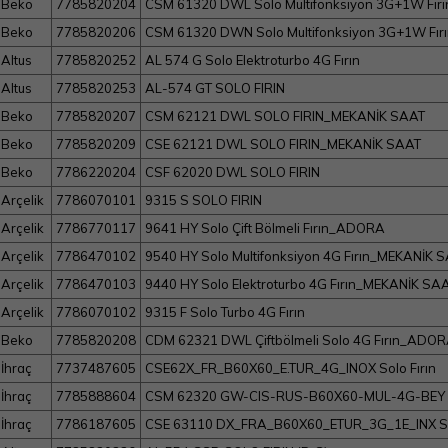
Beko
7785820204
CSM 61320 DWL Solo Multifonksiyon 3G+1W Fı
Beko
7785820206
CSM 61320 DWN Solo Multifonksiyon 3G+1W Fı
Altus
7785820252
AL 574 G Solo Elektroturbo 4G Fırın
Altus
7785820253
AL-574 GT SOLO FIRIN
Beko
7785820207
CSM 62121 DWL SOLO FIRIN_MEKANİK SAAT
Beko
7785820209
CSE 62121 DWL SOLO FIRIN_MEKANİK SAAT
Beko
7786220204
CSF 62020 DWL SOLO FIRIN
Arçelik
7786070101
9315 S SOLO FIRIN
Arçelik
7786770117
9641 HY Solo Çift Bölmeli Fırın_ADORA
Arçelik
7786470102
9540 HY Solo Multifonksiyon 4G Fırın_MEKANİK 
Arçelik
7786470103
9440 HY Solo Elektroturbo 4G Fırın_MEKANİK SA
Arçelik
7786070102
9315 F Solo Turbo 4G Fırın
Beko
7785820208
CDM 62321 DWL Çiftbölmeli Solo 4G Fırın_ADO
İhraç
7737487605
CSE62X_FR_B60X60_E.TUR_4G_INOX Solo Fırın
İhraç
7785888604
CSM 62320 GW-CIS-RUS-B60X60-MUL-4G-BEY So
İhraç
7786187605
CSE 63110 DX_FRA_B60X60_ETUR_3G_1E_INX Sol