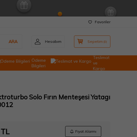
Favoriler
ARA
Hesabım
Sepetim
(
0
)
Teslimat
Ödeme
ve
Bilgileri
Kargo
ktroturbo Solo Fırın Menteşesi Yatagı
0012
TL
Fiyat Alarmı