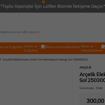
"Toplu Siparişler İçin Lütfen Bizimle İletişime Geçin."
Isıtma ve
Klima ve
Soğutma
Havalandırma
Arçelik Elektroturbo Solo Fırın Menteşesi Yatagı Sol 250300012
ARÇELİK
Arçelik Ele
Sol 25030
Ürün Kodu :
3040
300,00