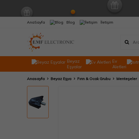
AnaSayfa
Blog
İletişim
Beyaz
Ev
Eşyalar
Aletleri
Anasayfa
Beyaz Eşya
Fırın & Ocak Grubu
Menteşeler