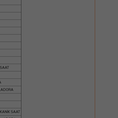
 SAAT
A
ın_ADORA
MEKANİK SAAT