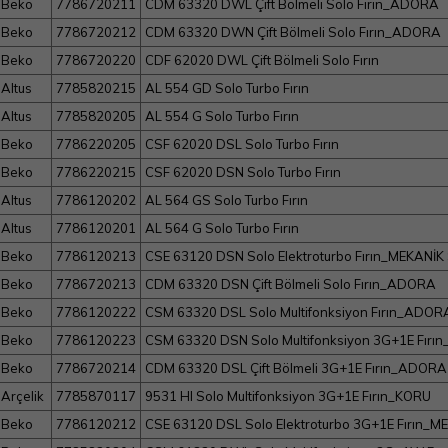
Beko
7786720211
CDM 63320 DWL Çift Bölmeli Solo Fırın_ADORA
Beko
7786720212
CDM 63320 DWN Çift Bölmeli Solo Fırın_ADORA
Beko
7786720220
CDF 62020 DWL Çift Bölmeli Solo Fırın
Altus
7785820215
AL 554 GD Solo Turbo Fırın
Altus
7785820205
AL 554 G Solo Turbo Fırın
Beko
7786220205
CSF 62020 DSL Solo Turbo Fırın
Beko
7786220215
CSF 62020 DSN Solo Turbo Fırın
Altus
7786120202
AL 564 GS Solo Turbo Fırın
Altus
7786120201
AL 564 G Solo Turbo Fırın
Beko
7786120213
CSE 63120 DSN Solo Elektroturbo Fırın_MEKANİK
Beko
7786720213
CDM 63320 DSN Çift Bölmeli Solo Fırın_ADORA
Beko
7786120222
CSM 63320 DSL Solo Multifonksiyon Fırın_ADOR
Beko
7786120223
CSM 63320 DSN Solo Multifonksiyon 3G+1E Fır
Beko
7786720214
CDM 63320 DSL Çift Bölmeli 3G+1E Fırın_ADORA
Arçelik
7785870117
9531 HI Solo Multifonksiyon 3G+1E Fırın_KORU
Beko
7786120212
CSE 63120 DSL Solo Elektroturbo 3G+1E Fırın_