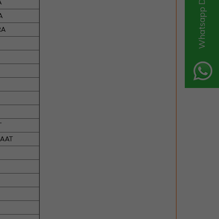
Whatsapp Destek Hattı
A
A
RA
T
SAAT