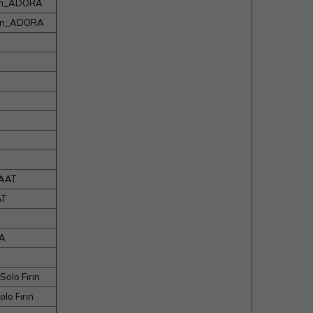
rın_ADORA
rın_ADORA
SAAT
AT
RA
lo Fırın
o Fırın