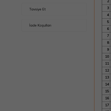
2
3
Tavsiye Et
4
5
İade Koşulları
6
7
8
9
10
11
12
13
14
15
16
17