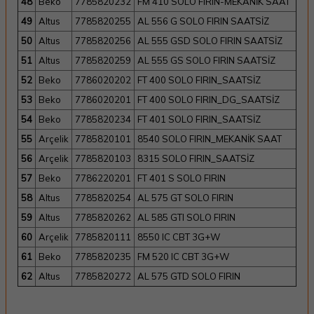
48
Beko
7785820232
FM 410 SOLO FIRIN-MEKANİK SAAT
49
Altus
7785820255
AL 556 G SOLO FIRIN SAATSİZ
50
Altus
7785820256
AL 555 GSD SOLO FIRIN SAATSİZ
51
Altus
7785820259
AL 555 GS SOLO FIRIN SAATSİZ
52
Beko
7786020202
FT 400 SOLO FIRIN_SAATSİZ
53
Beko
7786020201
FT 400 SOLO FIRIN_DG_SAATSİZ
54
Beko
7785820234
FT 401 SOLO FIRIN_SAATSİZ
55
Arçelik
7785820101
8540 SOLO FIRIN_MEKANİK SAAT
56
Arçelik
7785820103
8315 SOLO FIRIN_SAATSİZ
57
Beko
7786220201
FT 401 S SOLO FIRIN
58
Altus
7785820254
AL 575 GT SOLO FIRIN
59
Altus
7785820262
AL 585 GTI SOLO FIRIN
60
Arçelik
7785820111
8550 IC CBT 3G+W
61
Beko
7785820235
FM 520 IC CBT 3G+W
62
Altus
7785820272
AL 575 GTD SOLO FIRIN