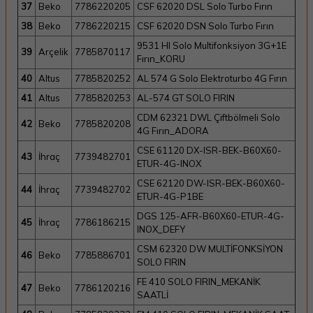
37
Beko
7786220205
CSF 62020 DSL Solo Turbo Fırın
38
Beko
7786220215
CSF 62020 DSN Solo Turbo Fırın
9531 HI Solo Multifonksiyon 3G+1E
39
Arçelik
7785870117
Fırın_KORU
40
Altus
7785820252
AL 574 G Solo Elektroturbo 4G Fırın
41
Altus
7785820253
AL-574 GT SOLO FIRIN
CDM 62321 DWL Çiftbölmeli Solo
42
Beko
7785820208
4G Fırın_ADORA
CSE 61120 DX-ISR-BEK-B60X60-
43
İhraç
7739482701
ETUR-4G-INOX
CSE 62120 DW-ISR-BEK-B60X60-
44
İhraç
7739482702
ETUR-4G-P1BE
DGS 125-AFR-B60X60-ETUR-4G-
45
İhraç
7786186215
INOX_DEFY
CSM 62320 DW MULTİFONKSİYON
46
Beko
7785886701
SOLO FIRIN
FE 410 SOLO FIRIN_MEKANİK
47
Beko
7786120216
SAATLİ