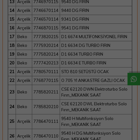
13
Arçelik
7746970115
9540 DG FIRIN
14
Arçelik
7746670114
9440 DG FIRIN
15
Arçelik
7746570114
9341 DG FIRIN
16
Arçelik
7746870115
9541 DG FIRIN
17
Beko
7773820215
D1 6674 MULTİFONKSİYONEL FIRIN
18
Beko
7775920214
D1 6634 DG TURBO FIRIN
W
h
a
t
a
p
p
D
e
s
t
e
H
a
t
t
19
Beko
7775820214
D1 6634 TURBO FIRIN
20
Beko
7777420213
D1 6634 E TURBO FIRIN
21
Arçelik
7780570111
STO 810 SETÜSTÜ OCAK
22
Arçelik
7768770115
O 705 YI ANKASTRE GAZLI OCAK
CSE 62120 DWN Elektroturbo Solo
23
Beko
7785820211
Fırın_MEKANİK SAAT
CSE 62120 DWL Elektroturbo Solo
24
Beko
7785820210
Fırın_MEKANİK SAAT
9540 H Multifonksiyon Solo
25
Arçelik
7786470111
Fırın_MEKANİK SAAT
9540 H DG Multifonksiyon Solo
26
Arçelik
7786470110
Fırın_MEKANİK SAAT