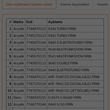
Ürün Açıklaması | Uyumlu Listesi
Ödeme Seçenekleri
Yorumlar
#
Marka
Kod
Açıklama
1
Arçelik
7744970113
9340 TURBO FIRIN
2
Arçelik
7745170113
9341 TURBO FIRIN
3
Arçelik
7745470144
9440 S ELEKTROTURBO FIRIN
4
Arçelik
7745670115
9540 MULTİFONKSİYON FIRIN
5
Arçelik
7745570115
9541 MULTİFONKSİYON FIRIN
6
Arçelik
7745870113
9640 DOUBLE FIRIN
7
Arçelik
7745370114
9440 ELEKTROTURBO FIRIN
8
Arçelik
7746470113
ARF-9340 DG DOGALGAZLI FIRIN
9
Arçelik
7747170114
ARF-9641 DG DOGALGAZLI FIRIN
10
Arçelik
7747070113
ARF-9640 DG ÇİFT BÖLMELİ FIRIN
11
Beko
7746920215
D 6674 G 60x60 FIRIN
12
Arçelik
7746770144
9440 S DG FIRIN