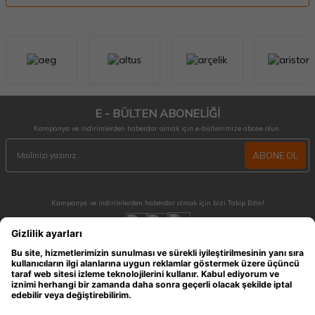
E - BÜLTEN ABONELİĞİ
Kampanya ve indirimlerden haberdar olmak için e-bültenimize abone olun.
ABONE OL
Kampanya ve indirimlerden haberdar olmak için bizi Takip Edin!
MÜŞTERİ HİZMETLERİ
Hafta içi 09:30 - 18:30 / Hafta sonu 10:00 - 17:00 arası merak ettiğiniz tüm sorular ve
siparişleriniz için ulaşabilirsiniz.
0212 909 96 28