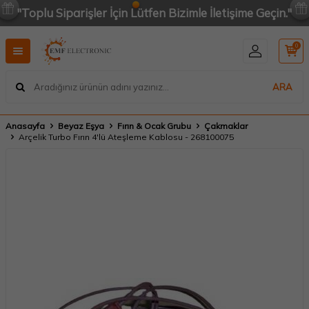
"Toplu Siparişler İçin Lütfen Bizimle İletişime Geçin."
0
ARA
Anasayfa
Beyaz Eşya
Fırın & Ocak Grubu
Çakmaklar
Arçelik Turbo Fırın 4'lü Ateşleme Kablosu - 268100075