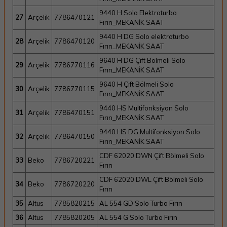
9440 H Solo Elektroturbo
27
Arçelik
7786470121
Fırın_MEKANİK SAAT
9440 H DG Solo elektroturbo
28
Arçelik
7786470120
Fırın_MEKANİK SAAT
9640 H DG Çift Bölmeli Solo
29
Arçelik
7786770116
Fırın_MEKANİK SAAT
9640 H Çift Bölmeli Solo
30
Arçelik
7786770115
Fırın_MEKANİK SAAT
9440 HS Multifonksiyon Solo
31
Arçelik
7786470151
Fırın_MEKANİK SAAT
9440 HS DG Multifonksiyon Solo
32
Arçelik
7786470150
Fırın_MEKANİK SAAT
CDF 62020 DWN Çift Bölmeli Solo
33
Beko
7786720221
Fırın
CDF 62020 DWL Çift Bölmeli Solo
34
Beko
7786720220
Fırın
35
Altus
7785820215
AL 554 GD Solo Turbo Fırın
36
Altus
7785820205
AL 554 G Solo Turbo Fırın