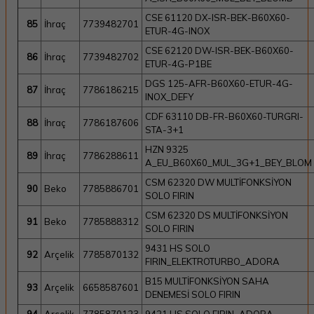
CSE 61120 DX-ISR-BEK-B60X60-
85
İhraç
7739482701
ETUR-4G-INOX
CSE 62120 DW-ISR-BEK-B60X60-
86
İhraç
7739482702
ETUR-4G-P1BE
DGS 125-AFR-B60X60-ETUR-4G-
87
İhraç
7786186215
INOX_DEFY
CDF 63110 DB-FR-B60X60-TURGRI-
88
İhraç
7786187606
STA-3+1
HZN 9325
89
İhraç
7786288611
A_EU_B60X60_MUL_3G+1_BEY_BLOM
CSM 62320 DW MULTİFONKSİYON
90
Beko
7785886701
SOLO FIRIN
CSM 62320 DS MULTİFONKSİYON
91
Beko
7785888312
SOLO FIRIN
9431 HS SOLO
92
Arçelik
7785870132
FIRIN_ELEKTROTURBO_ADORA
B15 MULTİFONKSİYON SAHA
93
Arçelik
6658587601
DENEMESİ SOLO FIRIN