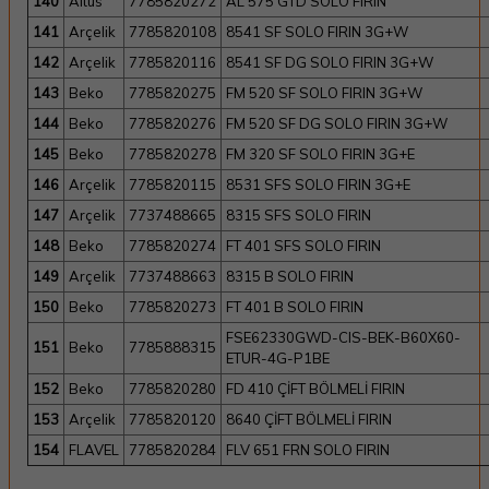
140
Altus
7785820272
AL 575 GTD SOLO FIRIN
141
Arçelik
7785820108
8541 SF SOLO FIRIN 3G+W
142
Arçelik
7785820116
8541 SF DG SOLO FIRIN 3G+W
143
Beko
7785820275
FM 520 SF SOLO FIRIN 3G+W
144
Beko
7785820276
FM 520 SF DG SOLO FIRIN 3G+W
145
Beko
7785820278
FM 320 SF SOLO FIRIN 3G+E
146
Arçelik
7785820115
8531 SFS SOLO FIRIN 3G+E
147
Arçelik
7737488665
8315 SFS SOLO FIRIN
148
Beko
7785820274
FT 401 SFS SOLO FIRIN
149
Arçelik
7737488663
8315 B SOLO FIRIN
150
Beko
7785820273
FT 401 B SOLO FIRIN
FSE62330GWD-CIS-BEK-B60X60-
151
Beko
7785888315
ETUR-4G-P1BE
152
Beko
7785820280
FD 410 ÇİFT BÖLMELİ FIRIN
153
Arçelik
7785820120
8640 ÇİFT BÖLMELİ FIRIN
154
FLAVEL
7785820284
FLV 651 FRN SOLO FIRIN