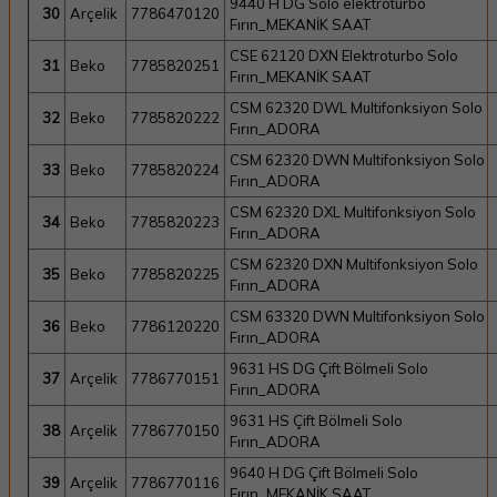
9440 H DG Solo elektroturbo
30
Arçelik
7786470120
Fırın_MEKANİK SAAT
CSE 62120 DXN Elektroturbo Solo
31
Beko
7785820251
Fırın_MEKANİK SAAT
CSM 62320 DWL Multifonksiyon Solo
32
Beko
7785820222
Fırın_ADORA
CSM 62320 DWN Multifonksiyon Solo
33
Beko
7785820224
Fırın_ADORA
CSM 62320 DXL Multifonksiyon Solo
34
Beko
7785820223
Fırın_ADORA
CSM 62320 DXN Multifonksiyon Solo
35
Beko
7785820225
Fırın_ADORA
CSM 63320 DWN Multifonksiyon Solo
36
Beko
7786120220
Fırın_ADORA
9631 HS DG Çift Bölmeli Solo
37
Arçelik
7786770151
Fırın_ADORA
9631 HS Çift Bölmeli Solo
38
Arçelik
7786770150
Fırın_ADORA
9640 H DG Çift Bölmeli Solo
39
Arçelik
7786770116
Fırın_MEKANİK SAAT