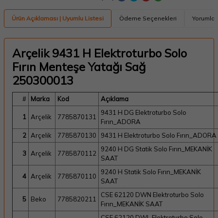
Ürün Açıklaması | Uyumlu Listesi
Ödeme Seçenekleri
Yorumlar
Arçelik 9431 H Elektroturbo Solo
Fırın Menteşe Yatağı Sağ
250300013
#
Marka
Kod
Açıklama
9431 H DG Elektroturbo Solo
1
Arçelik
7785870131
Fırın_ADORA
2
Arçelik
7785870130
9431 H Elektroturbo Solo Fırın_ADORA
9240 H DG Statik Solo Fırın_MEKANİK
3
Arçelik
7785870112
SAAT
9240 H Statik Solo Fırın_MEKANİK
4
Arçelik
7785870110
SAAT
CSE 62120 DWN Elektroturbo Solo
5
Beko
7785820211
Fırın_MEKANİK SAAT
CSE 62120 DWL Elektroturbo Solo