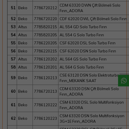
CDM 63320 DWN Çift Bölmeli Solo
51
Beko
7786720212
Fırın_ADORA
52
Beko
7786720220
CDF 62020 DWL Çift Bölmeli Solo Fırın
53
Altus
7785820215
AL 554 GD Solo Turbo Fırın
54
Altus
7785820205
AL 554 G Solo Turbo Fırın
55
Beko
7786220205
CSF 62020 DSL Solo Turbo Fırın
56
Beko
7786220215
CSF 62020 DSN Solo Turbo Fırın
W
h
a
t
a
p
p
D
e
s
t
e
H
a
t
t
57
Altus
7786120202
AL 564 GS Solo Turbo Fırın
58
Altus
7786120201
AL 564 G Solo Turbo Fırın
CSE 63120 DSN Solo Elektroturbo
59
Beko
7786120213
Fırın_MEKANİK SAAT
CDM 63320 DSN Çift Bölmeli Solo
60
Beko
7786720213
Fırın_ADORA
CSM 63320 DSL Solo Multifonksiyon
61
Beko
7786120222
Fırın_ADORA
CSM 63320 DSN Solo Multifonksiyon
62
Beko
7786120223
3G+1E Fırın_ADORA