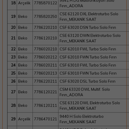
9541 H DG Multifonksiyon Solo
18
Arçelik
7785870122
Fırın_ADORA
CSE 62120 DXL Elektroturbo Solo
19
Beko
7785820250
Fırın_MEKANİK SAAT
20
Beko
7786220210
CSF 63020 DSN Turbo Solo Fırın
CSE 63120 DWN Elektroturbo Solo
21
Beko
7786120210
Fırın_MEKANİK SAAT
22
Beko
7786020210
CSF 62010 FWL Turbo Solo Fırın
23
Beko
7786020212
CSF 62010 FWN Turbo Solo Fırın
24
Beko
7786020211
CSF 63010 FWL Turbo Solo Fırın
25
Beko
7786020213
CSF 63010 FWN Turbo Solo Fırın
26
Beko
7786220211
CSF 63020 DSL Turbo Solo Fırın
CSM 63320 DWL Multif. Solo
27
Beko
7786120221
Fırın_ADORA
CSE 63120 DWL Elektroturbo Solo
28
Beko
7786120211
Fırın_MEKANİK SAAT
9440 H Solo Elektroturbo
29
Arçelik
7786470121
Fırın_MEKANİK SAAT