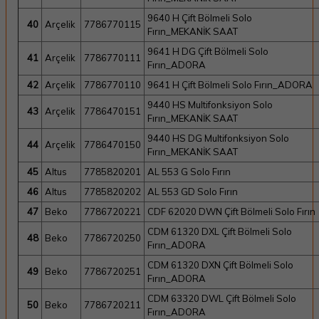
9640 H Çift Bölmeli Solo
40
Arçelik
7786770115
Fırın_MEKANİK SAAT
9641 H DG Çift Bölmeli Solo
41
Arçelik
7786770111
Fırın_ADORA
42
Arçelik
7786770110
9641 H Çift Bölmeli Solo Fırın_ADORA
9440 HS Multifonksiyon Solo
43
Arçelik
7786470151
Fırın_MEKANİK SAAT
9440 HS DG Multifonksiyon Solo
44
Arçelik
7786470150
Fırın_MEKANİK SAAT
45
Altus
7785820201
AL 553 G Solo Fırın
46
Altus
7785820202
AL 553 GD Solo Fırın
47
Beko
7786720221
CDF 62020 DWN Çift Bölmeli Solo Fırın
CDM 61320 DXL Çift Bölmeli Solo
48
Beko
7786720250
Fırın_ADORA
CDM 61320 DXN Çift Bölmeli Solo
49
Beko
7786720251
Fırın_ADORA
CDM 63320 DWL Çift Bölmeli Solo
50
Beko
7786720211
Fırın_ADORA