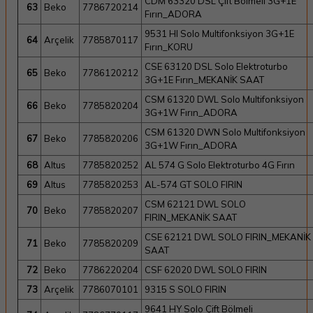
CDM 63320 DSL Çift Bölmeli 3G+1E
63
Beko
7786720214
Fırın_ADORA
9531 HI Solo Multifonksiyon 3G+1E
64
Arçelik
7785870117
Fırın_KORU
CSE 63120 DSL Solo Elektroturbo
65
Beko
7786120212
3G+1E Fırın_MEKANİK SAAT
CSM 61320 DWL Solo Multifonksiyon
66
Beko
7785820204
3G+1W Fırın_ADORA
CSM 61320 DWN Solo Multifonksiyon
67
Beko
7785820206
3G+1W Fırın_ADORA
68
Altus
7785820252
AL 574 G Solo Elektroturbo 4G Fırın
69
Altus
7785820253
AL-574 GT SOLO FIRIN
CSM 62121 DWL SOLO
70
Beko
7785820207
FIRIN_MEKANİK SAAT
CSE 62121 DWL SOLO FIRIN_MEKANİK
71
Beko
7785820209
SAAT
72
Beko
7786220204
CSF 62020 DWL SOLO FIRIN
73
Arçelik
7786070101
9315 S SOLO FIRIN
9641 HY Solo Çift Bölmeli