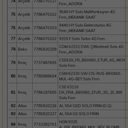
74
Arçelik
7786770117
Fırın_ADORA
9540 HY Solo Multifonksiyon 4G
75
Arçelik
7786470102
Fırın_MEKANİK SAAT
9440 HY Solo Elektroturbo 4G
76
Arçelik
7786470103
Fırın_MEKANİK SAAT
77
Arçelik
7786070102
9315 F Solo Turbo 4G Fırın
CDM 62321 DWL Çiftbölmeli Solo 4G
78
Beko
7785820208
Fırın_ADORA
CSE62X_FR_B60X60_E.TUR_4G_INOX
79
İhraç
7737487605
Solo Fırın
CSM 62320 GW-CIS-RUS-B60X60-
80
İhraç
7785888604
MUL-4G-BEY Solo Fırın
CSE 63110
81
İhraç
7786187605
DX_FRA_B60X60_ETUR_3G_1E_INX
Solo Fırın
82
Altus
7785820226
AL 554 GSD SOLO FIRIN (D.G)
83
Altus
7785820227
AL 554 GS SOLO FIRIN
HGN 9325
84
İhraç
7733282701
A_ISR_B60X60_MUL_BEY_BLOMB