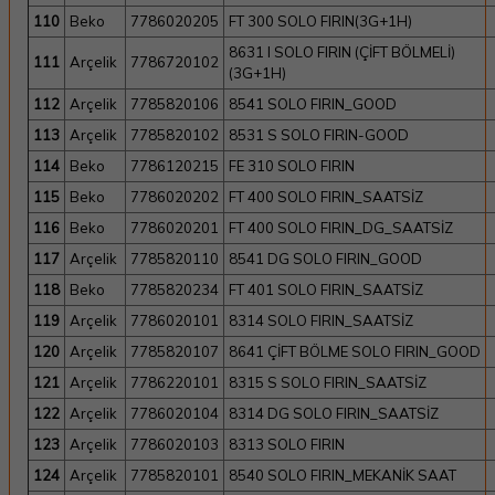
110
Beko
7786020205
FT 300 SOLO FIRIN(3G+1H)
8631 I SOLO FIRIN (ÇİFT BÖLMELİ)
111
Arçelik
7786720102
(3G+1H)
112
Arçelik
7785820106
8541 SOLO FIRIN_GOOD
113
Arçelik
7785820102
8531 S SOLO FIRIN-GOOD
114
Beko
7786120215
FE 310 SOLO FIRIN
115
Beko
7786020202
FT 400 SOLO FIRIN_SAATSİZ
116
Beko
7786020201
FT 400 SOLO FIRIN_DG_SAATSİZ
117
Arçelik
7785820110
8541 DG SOLO FIRIN_GOOD
118
Beko
7785820234
FT 401 SOLO FIRIN_SAATSİZ
119
Arçelik
7786020101
8314 SOLO FIRIN_SAATSİZ
120
Arçelik
7785820107
8641 ÇİFT BÖLME SOLO FIRIN_GOOD
121
Arçelik
7786220101
8315 S SOLO FIRIN_SAATSİZ
122
Arçelik
7786020104
8314 DG SOLO FIRIN_SAATSİZ
123
Arçelik
7786020103
8313 SOLO FIRIN
124
Arçelik
7785820101
8540 SOLO FIRIN_MEKANİK SAAT