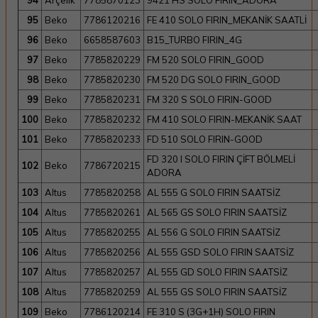
94
Arçelik
7785870123
9421 HS SOLO FIRIN_ADORA
95
Beko
7786120216
FE 410 SOLO FIRIN_MEKANİK SAATLİ
96
Beko
6658587603
B15_TURBO FIRIN_4G
97
Beko
7785820229
FM 520 SOLO FIRIN_GOOD
98
Beko
7785820230
FM 520 DG SOLO FIRIN_GOOD
99
Beko
7785820231
FM 320 S SOLO FIRIN-GOOD
100
Beko
7785820232
FM 410 SOLO FIRIN-MEKANİK SAAT
101
Beko
7785820233
FD 510 SOLO FIRIN-GOOD
FD 320 I SOLO FIRIN ÇİFT BÖLMELİ
102
Beko
7786720215
ADORA
103
Altus
7785820258
AL 555 G SOLO FIRIN SAATSİZ
104
Altus
7785820261
AL 565 GS SOLO FIRIN SAATSİZ
105
Altus
7785820255
AL 556 G SOLO FIRIN SAATSİZ
106
Altus
7785820256
AL 555 GSD SOLO FIRIN SAATSİZ
107
Altus
7785820257
AL 555 GD SOLO FIRIN SAATSİZ
108
Altus
7785820259
AL 555 GS SOLO FIRIN SAATSİZ
109
Beko
7786120214
FE 310 S (3G+1H) SOLO FIRIN