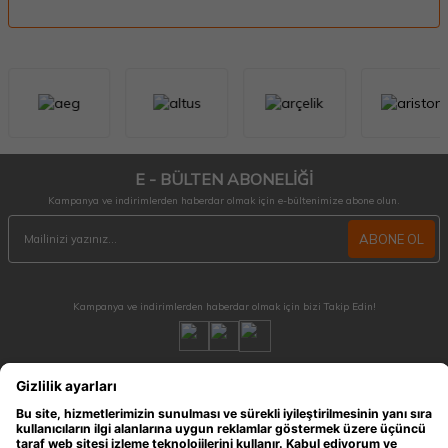
E - BÜLTEN ABONELİĞİ
Kampanya ve indirimlerden haberdar olmak için e-bültenimize abone olun.
ABONE OL
Kampanya ve indirimlerden haberdar olmak için bizi Takip Edin!
MÜŞTERİ HİZMETLERİ
Hafta içi 09:30 - 18:30 / Hafta sonu 10:00 - 17:00 arası merak ettiğiniz tüm sorular ve
siparişleriniz için ulaşabilirsiniz.