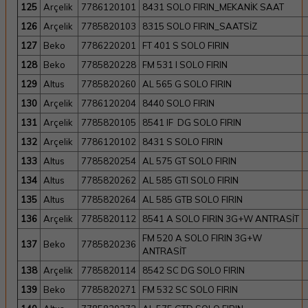
125
Arçelik
7786120101
8431 SOLO FIRIN_MEKANİK SAAT
126
Arçelik
7785820103
8315 SOLO FIRIN_SAATSİZ
127
Beko
7786220201
FT 401 S SOLO FIRIN
128
Beko
7785820228
FM 531 I SOLO FIRIN
129
Altus
7785820260
AL 565 G SOLO FIRIN
130
Arçelik
7786120204
8440 SOLO FIRIN
131
Arçelik
7785820105
8541 IF DG SOLO FIRIN
132
Arçelik
7786120102
8431 S SOLO FIRIN
133
Altus
7785820254
AL 575 GT SOLO FIRIN
134
Altus
7785820262
AL 585 GTI SOLO FIRIN
135
Altus
7785820264
AL 585 GTB SOLO FIRIN
136
Arçelik
7785820112
8541 A SOLO FIRIN 3G+W ANTRASİT
FM 520 A SOLO FIRIN 3G+W
137
Beko
7785820236
ANTRASİT
138
Arçelik
7785820114
8542 SC DG SOLO FIRIN
139
Beko
7785820271
FM 532 SC SOLO FIRIN