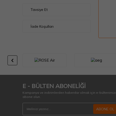
Tavsiye Et
İade Koşulları
E - BÜLTEN ABONELİĞİ
Kampanya ve indirimlerden haberdar olmak için e-bültenimiz
abone olun.
ABONE OL