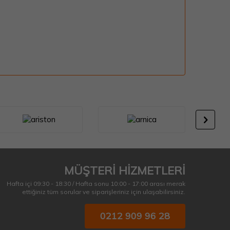
MÜŞTERİ HİZMETLERİ
Hafta içi 09:30 - 18:30 / Hafta sonu 10:00 - 17:00 arası merak
ettiğiniz tüm sorular ve siparişleriniz için ulaşabilirsiniz.
0212 909 96 28