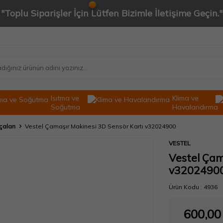
"Toplu Siparişler İçin Lütfen Bizimle İletişime Geçin."
Isıtma ve
Klima ve
Soğutma
Havalandırma
çaları
Vestel Çamaşır Makinesi 3D Sensör Kartı v32024900
VESTEL
Vestel Çam
v3202490
Ürün Kodu :
4936
600,00