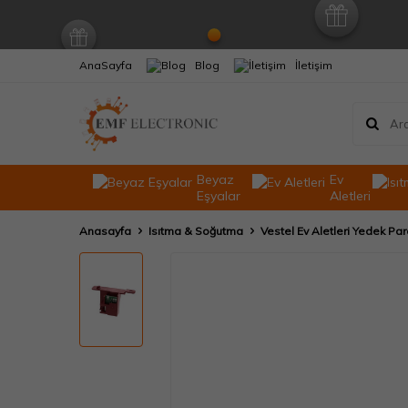
AnaSayfa
Blog
İletişim
Beyaz
Ev
Eşyalar
Aletleri
Anasayfa
Isıtma & Soğutma
Vestel Ev Aletleri Yedek Par