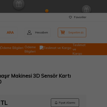
Favoriler
ARA
Hesabım
Sepetim
(
0
)
Teslimat
Ödeme
ve
Bilgileri
Kargo
aşır Makinesi 3D Sensör Kartı
0
TL
Fiyat Alarmı