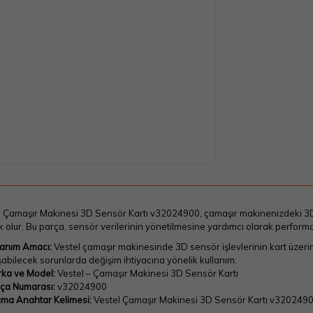
l Çamaşır Makinesi 3D Sensör Kartı v32024900, çamaşır makinenizdeki 3D
 olur. Bu parça, sensör verilerinin yönetilmesine yardımcı olarak perform
lanım Amacı:
Vestel çamaşır makinesinde 3D sensör işlevlerinin kart üzer
şabilecek sorunlarda değişim ihtiyacına yönelik kullanım.
ka ve Model:
Vestel – Çamaşır Makinesi 3D Sensör Kartı
ça Numarası:
v32024900
ma Anahtar Kelimesi:
Vestel Çamaşır Makinesi 3D Sensör Kartı v320249