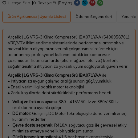
Paylaş
Listeye Ekle
Tavsiye Et
Ürün Açıklaması | Uyumlu Listesi
Ödeme Seçenekleri
Yorumlar
Arçelik | LG VRS-3 Klima Kompresörü JBA071YAA (5400958701),
VRF/VRV iklimlendirme sistemlerinde performansı artırmak ve
mevcut klima altyapınızın verimli çalışmasını sürdürmek için
tasarlanmış, profesyonel kullanım odaklı bir kompresör
çözümüdür. Ticari alanlarda (ofis, mağaza, otel vb.) konforlu
soğutma/ısıtma ihtiyacınıza yüksek uyum sağlayarak güven verir.
Arçelik | LG VRS-3 Klima Kompresörü JBA071YAA
ile;
• İhtiyacınıza uygun çalışma aralığı sunan güç/uyumluluk
• Enerji verimliliği odaklı motor teknolojisi
• Zorlu koşullarda dahi sürdürülebilir performans hedefi
Voltaj ve frekans uyumu:
380 - 415V 50Hz ve 380V 60Hz
aralıklarında uyumlu çalışır.
DC motor:
Gelişmiş DC Motor teknolojisiyle daha verimli enerji
kullanımı hedefler.
Çevre dostu seçenek:
R410A soğutucu gazı ile çevresel etkiyi
minimize etmeye yönelik bir yaklaşım sunar.
Güçlü basınç kapasitesi:
41,5 bar basınç kapasitesiyle