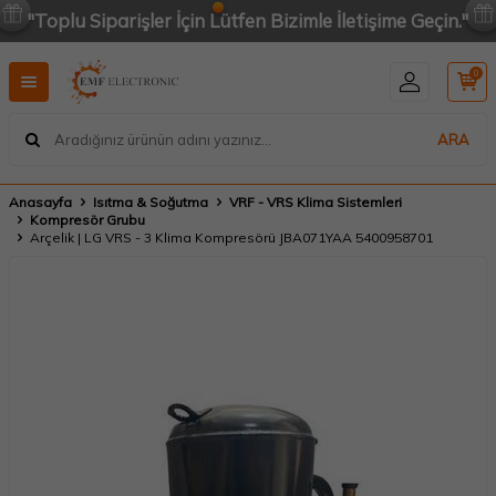
"Toplu Siparişler İçin Lütfen Bizimle İletişime Geçin."
0
ARA
Anasayfa
Isıtma & Soğutma
VRF - VRS Klima Sistemleri
Kompresör Grubu
Arçelik | LG VRS - 3 Klima Kompresörü JBA071YAA 5400958701