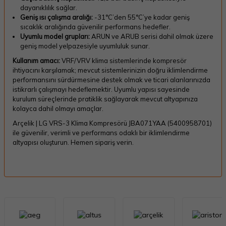
dayanıklılık sağlar.
Geniş ısı çalışma aralığı:
-31°C’den 55°C’ye kadar geniş
sıcaklık aralığında güvenilir performans hedefler.
Uyumlu model grupları:
ARUN ve ARUB serisi dahil olmak üzere
geniş model yelpazesiyle uyumluluk sunar.
Kullanım amacı:
VRF/VRV klima sistemlerinde kompresör
ihtiyacını karşılamak; mevcut sistemlerinizin doğru iklimlendirme
performansını sürdürmesine destek olmak ve ticari alanlarınızda
istikrarlı çalışmayı hedeflemektir. Uyumlu yapısı sayesinde
kurulum süreçlerinde pratiklik sağlayarak mevcut altyapınıza
kolayca dahil olmayı amaçlar.
Arçelik | LG VRS-3 Klima Kompresörü JBA071YAA (5400958701)
ile güvenilir, verimli ve performans odaklı bir iklimlendirme
altyapısı oluşturun. Hemen sipariş verin.