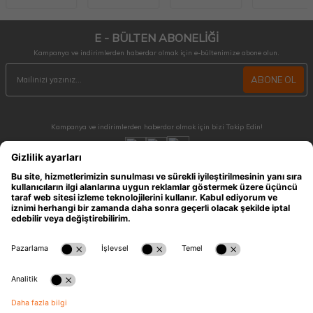
E - BÜLTEN ABONELİĞİ
Kampanya ve indirimlerden haberdar olmak için e-bültenimize abone olun.
ABONE OL
Kampanya ve indirimlerden haberdar olmak için bizi Takip Edin!
MÜŞTERİ HİZMETLERİ
Hafta içi 09:30 - 18:30 / Hafta sonu 10:00 - 17:00 arası merak ettiğiniz tüm sorular ve
siparişleriniz için ulaşabilirsiniz.
0212 909 96 28
ÖNEMLİ BİLGİLER
HIZLI ERİŞİM