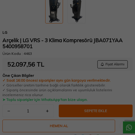
LG
Arçelik | LG VRS - 3 Klima Kompresörü JBA071YAA
5400958701
Ürün Kodu :
4463
52.097,56
TL
Fiyat Alarmı
Öne Çıkan Bilgiler
✓ Saat 16:00 öncesi siparişler aynı gün kargoya verilmektedir.
✓ Görseller üretim tarihine bağlı olarak farklılık gösterebilir.
✓ Sipariş öncesinde ürün açıklamalarını ve uyumluluk listelerini
incelemeniz rica olunur.
W
h
a
t
a
p
p
D
e
s
t
e
H
a
t
t
➤ Toplu siparişler için WhatsApp'tan bize ulaşın.
SEPETE EKLE
HEMEN AL