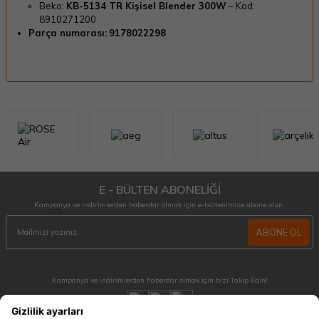
Beko:
KB-5134 TR Kişisel Blender 300W
– Kod:
8910271200
Parça numarası:
9178022298
E - BÜLTEN ABONELİĞİ
Kampanya ve indirimlerden haberdar olmak için e-bültenimize abone olun.
ABONE OL
Kampanya ve indirimlerden haberdar olmak için bizi Takip Edin!