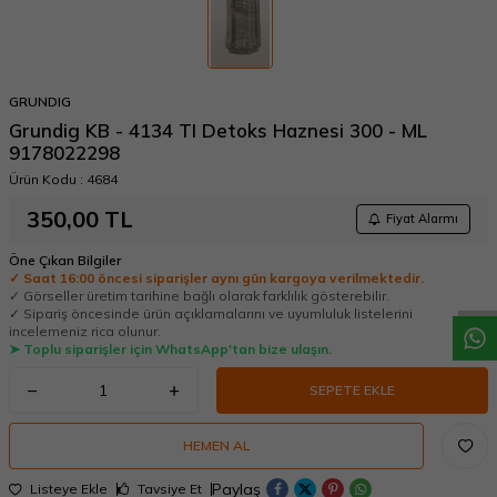
GRUNDIG
Grundig KB - 4134 TI Detoks Haznesi 300 - ML
9178022298
Ürün Kodu :
4684
350,00
TL
Fiyat Alarmı
W
h
a
t
a
p
p
D
e
s
t
e
H
a
t
t
Öne Çıkan Bilgiler
✓ Saat 16:00 öncesi siparişler aynı gün kargoya verilmektedir.
✓ Görseller üretim tarihine bağlı olarak farklılık gösterebilir.
✓ Sipariş öncesinde ürün açıklamalarını ve uyumluluk listelerini
incelemeniz rica olunur.
➤ Toplu siparişler için WhatsApp'tan bize ulaşın.
SEPETE EKLE
HEMEN AL
Paylaş
Listeye Ekle
Tavsiye Et