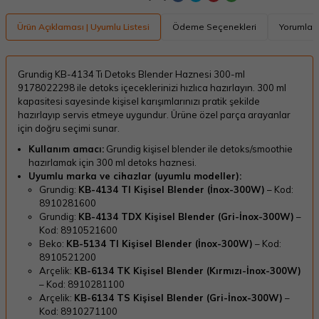
Ürün Açıklaması | Uyumlu Listesi
Ödeme Seçenekleri
Yorumlar
Grundig KB-4134 Tı Detoks Blender Haznesi 300-ml
9178022298 ile detoks içeceklerinizi hızlıca hazırlayın. 300 ml
kapasitesi sayesinde kişisel karışımlarınızı pratik şekilde
hazırlayıp servis etmeye uygundur. Ürüne özel parça arayanlar
için doğru seçimi sunar.
Kullanım amacı:
Grundig kişisel blender ile detoks/smoothie
hazırlamak için 300 ml detoks haznesi.
Uyumlu marka ve cihazlar (uyumlu modeller):
Grundig:
KB-4134 TI Kişisel Blender (İnox-300W)
– Kod:
8910281600
Grundig:
KB-4134 TDX Kişisel Blender (Gri-İnox-300W)
–
Kod: 8910521600
Beko:
KB-5134 TI Kişisel Blender (İnox-300W)
– Kod:
8910521200
Arçelik:
KB-6134 TK Kişisel Blender (Kırmızı-İnox-300W)
– Kod: 8910281100
Arçelik:
KB-6134 TS Kişisel Blender (Gri-İnox-300W)
–
Kod: 8910271100