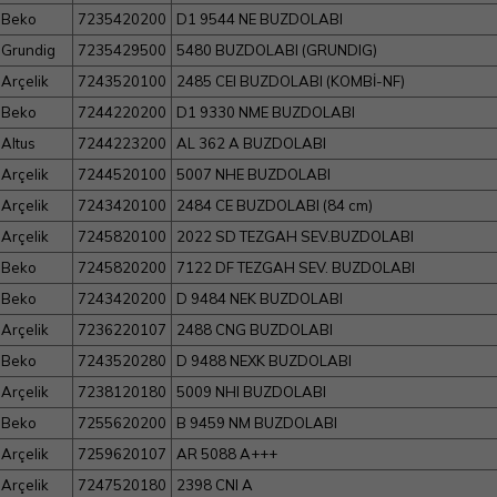
Beko
7235420200
D1 9544 NE BUZDOLABI
Grundig
7235429500
5480 BUZDOLABI (GRUNDIG)
Arçelik
7243520100
2485 CEI BUZDOLABI (KOMBİ-NF)
Beko
7244220200
D1 9330 NME BUZDOLABI
Altus
7244223200
AL 362 A BUZDOLABI
Arçelik
7244520100
5007 NHE BUZDOLABI
Arçelik
7243420100
2484 CE BUZDOLABI (84 cm)
Arçelik
7245820100
2022 SD TEZGAH SEV.BUZDOLABI
Beko
7245820200
7122 DF TEZGAH SEV. BUZDOLABI
Beko
7243420200
D 9484 NEK BUZDOLABI
Arçelik
7236220107
2488 CNG BUZDOLABI
Beko
7243520280
D 9488 NEXK BUZDOLABI
Arçelik
7238120180
5009 NHI BUZDOLABI
Beko
7255620200
B 9459 NM BUZDOLABI
Arçelik
7259620107
AR 5088 A+++
Arçelik
7247520180
2398 CNI A