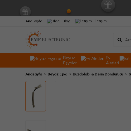
AnaSayfa
Blog
İletişim
Beyaz
Ev
Eşyalar
Aletleri
Anasayfa
Beyaz Eşya
Buzdolabı & Derin Dondurucu
S