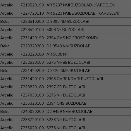
Arçelik
7218520190
AR 5237 NMI BUZDOLABI (KARDELEN)
Arçelik
7227720110
AR 5223 NMBE BUZDOLABI (KARDELEN)
Beko
7228510200
D 9390 NM BUZDOLABI
Arçelik
7228520100
5008 NF BUZDOLABI
Arçelik
7231420190
2394 CMS NO FROST KOMBİ
Beko
7228320200
D1 9540 NM BUZDOLABI
Arçelik
7228220180
AR 5088 NF
Arçelik
7232520100
5275 NMBE BUZDOLABI
Beko
7231420200
D 9420 NMK BUZDOLABI
Arçelik
7231420100
2393 CMBE KOMBİ BUZDOLABI
Arçelik
7223820180
2397 CEI BUZDOLABI
Arçelik
7237030100
5275 NH BUZDOLABI
Arçelik
7236320100
2394 CNS BUZDOLABI
Beko
7240020200
D2 9459 NME BUZDOLABI
Arçelik
7236720100
5233 NH BUZDOLABI
Arçelik
7235020100
5273 NH BUZDOLABI