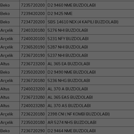
Beko
7235720200
D2 9460 NME BUZDOLABI
Beko
7239420200
D2 9425 NME
Beko
7234720200
SBS 14610 NEX (4 KAPILI BUZDOLABI)
Arçelik
7240320180
5276 NHI BUZDOLABI
Arçelik
7240020100
5231 NFY BUZDOLABI
Arçelik
7236520190
5287 NHI BUZDOLABI
Arçelik
7236720190
5237 NHI BUZDOLABI
Altus
7236723200
AL 365 EA BUZDOLABI
Beko
7235020200
D2 9490 NME BUZDOLABI
Arçelik
7236720180
5236 NHG BUZDOLABI
Altus
7240023200
AL 370 A BUZDOLABI
Altus
7236723280
AL 365 EAS BUZDOLABI
Altus
7240023280
AL 370 AS BUZDOLABI
Arçelik
7236220180
2398 CNI ( NF KOMBİ BUZDOLABI)
Arçelik
7235020180
AR 5274 NHS BUZDOLABI
Beko
7236720290
D2 9464 NME BUZDOLABI