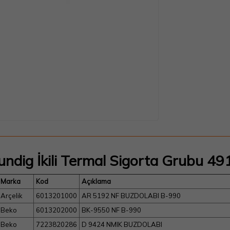
undig İkili Termal Sigorta Grubu 
Marka
Kod
Açıklama
Arçelik
6013201000
AR 5192 NF BUZDOLABI B-990
Beko
6013202000
BK-9550 NF B-990
Beko
7223820286
D 9424 NMIK BUZDOLABI