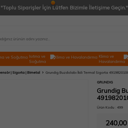
"Toplu Siparişler İçin Lütfen Bizimle İletişime Geçin."
Isıtma ve
Klima ve
Soğutma
Havalandırma
ensör | Sigorta | Bimetal
Grundig Buzdolabı İkili Termal Sigorta 491982010
GRUNDIG
Grundig Buz
49198201
Ürün Kodu :
499
240,00