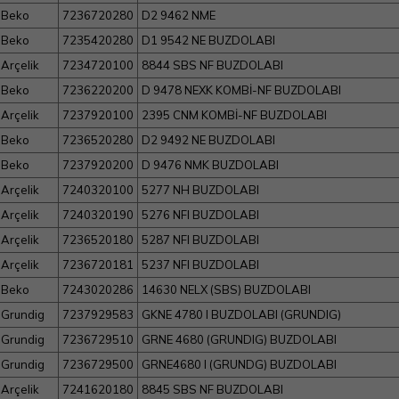
Beko
7236720280
D2 9462 NME
Beko
7235420280
D1 9542 NE BUZDOLABI
Arçelik
7234720100
8844 SBS NF BUZDOLABI
Beko
7236220200
D 9478 NEXK KOMBİ-NF BUZDOLABI
Arçelik
7237920100
2395 CNM KOMBİ-NF BUZDOLABI
Beko
7236520280
D2 9492 NE BUZDOLABI
Beko
7237920200
D 9476 NMK BUZDOLABI
Arçelik
7240320100
5277 NH BUZDOLABI
Arçelik
7240320190
5276 NFI BUZDOLABI
Arçelik
7236520180
5287 NFI BUZDOLABI
Arçelik
7236720181
5237 NFI BUZDOLABI
Beko
7243020286
14630 NELX (SBS) BUZDOLABI
Grundig
7237929583
GKNE 4780 I BUZDOLABI (GRUNDIG)
Grundig
7236729510
GRNE 4680 (GRUNDIG) BUZDOLABI
Grundig
7236729500
GRNE4680 I (GRUNDG) BUZDOLABI
Arçelik
7241620180
8845 SBS NF BUZDOLABI