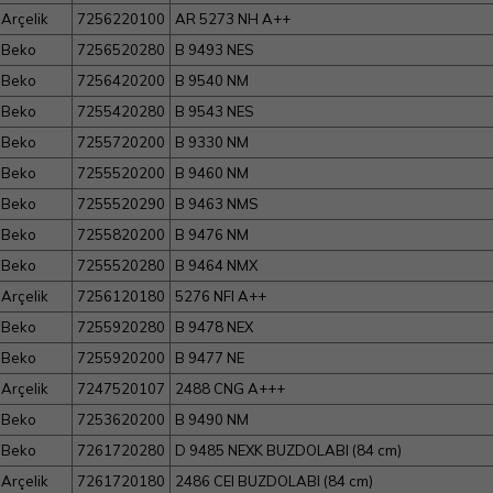
Arçelik
7256220100
AR 5273 NH A++
Beko
7256520280
B 9493 NES
Beko
7256420200
B 9540 NM
Beko
7255420280
B 9543 NES
Beko
7255720200
B 9330 NM
Beko
7255520200
B 9460 NM
Beko
7255520290
B 9463 NMS
Beko
7255820200
B 9476 NM
Beko
7255520280
B 9464 NMX
Arçelik
7256120180
5276 NFI A++
Beko
7255920280
B 9478 NEX
Beko
7255920200
B 9477 NE
Arçelik
7247520107
2488 CNG A+++
Beko
7253620200
B 9490 NM
Beko
7261720280
D 9485 NEXK BUZDOLABI (84 cm)
Arçelik
7261720180
2486 CEI BUZDOLABI (84 cm)