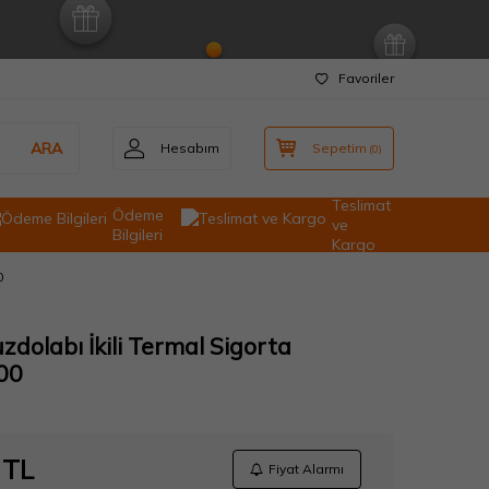
Favoriler
ARA
Hesabım
Sepetim
(
0
)
Teslimat
Ödeme
ve
Bilgileri
Kargo
0
dolabı İkili Termal Sigorta
00
TL
Fiyat Alarmı