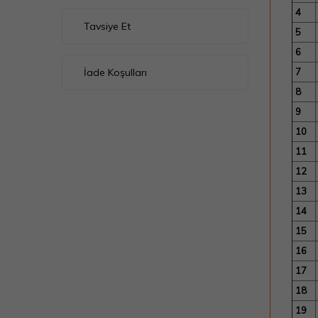
4
Tavsiye Et
5
6
İade Koşulları
7
8
9
10
11
12
13
14
15
16
17
18
19