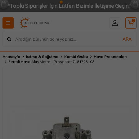
"Toplu Siparişler İçin Lütfen Bizimle İletişime Geçin."
0
ARA
Anasayfa
Isıtma & Soğutma
Kombi Grubu
Hava Prosestaları
Ferroli Hava Akış Metre - Prosestat 7181723108