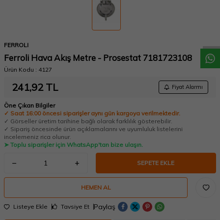
W
h
a
t
a
p
p
D
e
s
t
e
H
a
t
t
FERROLI
Ferroli Hava Akış Metre - Prosestat 7181723108
Ürün Kodu :
4127
241,92
TL
Fiyat Alarmı
Öne Çıkan Bilgiler
✓ Saat 16:00 öncesi siparişler aynı gün kargoya verilmektedir.
✓ Görseller üretim tarihine bağlı olarak farklılık gösterebilir.
✓ Sipariş öncesinde ürün açıklamalarını ve uyumluluk listelerini
incelemeniz rica olunur.
➤ Toplu siparişler için WhatsApp'tan bize ulaşın.
SEPETE EKLE
HEMEN AL
Paylaş
Listeye Ekle
Tavsiye Et