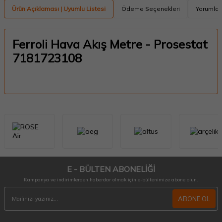
Ürün Açıklaması | Uyumlu Listesi
Ödeme Seçenekleri
Yorumlar
Ferroli Hava Akış Metre - Prosestat
7181723108
E - BÜLTEN ABONELİĞİ
Kampanya ve indirimlerden haberdar olmak için e-bültenimize abone olun.
ABONE OL