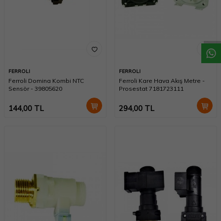
W
h
a
t
a
p
p
D
e
s
t
e
H
a
t
t
FERROLI
FERROLI
Ferroli Domina Kombi NTC
Ferroli Kare Hava Akış Metre -
Sensör - 39805620
Prosestat 7181723111
144,00
TL
294,00
TL