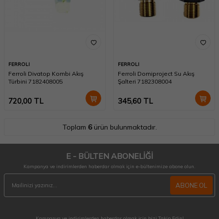
FERROLI
FERROLI
Ferroli Divatop Kombi Akış
Ferroli Domiproject Su Akış
Türbini 7182408005
Şalteri 7182308004
720,00
TL
345,60
TL
Toplam
6
ürün bulunmaktadır.
E - BÜLTEN ABONELİĞİ
Kampanya ve indirimlerden haberdar olmak için e-bültenimize abone olun.
ABONE OL
Kampanya ve indirimlerden haberdar olmak için bizi Takip Edin!