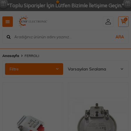
"Toplu Siparişler İçin Lütfen Bizimle İletişime Geçin."
0
ARA
Anasayfa
FERROLI
Filtre