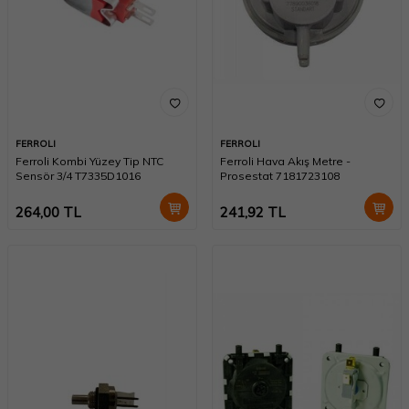
FERROLI
FERROLI
Ferroli Kombi Yüzey Tip NTC
Ferroli Hava Akış Metre -
Sensör 3/4 T7335D1016
Prosestat 7181723108
264,00
TL
241,92
TL