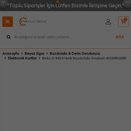
"Toplu Siparişler İçin Lütfen Bizimle İletişime Geçin."
0
ARA
Anasayfa
Beyaz Eşya
Buzdolabı & Derin Dondurucu
Elektronik Kartlar
Beko D 9424 Nmk Buzdolabı Anakart 4326991685