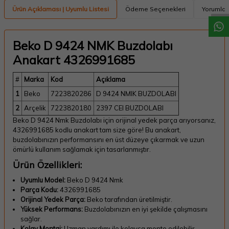
Ürün Açıklaması | Uyumlu Listesi
Ödeme Seçenekleri
Yorumlar
Beko D 9424 NMK Buzdolabı
Anakart 4326991685
#
Marka
Kod
Açıklama
1
Beko
7223820286
D 9424 NMIK BUZDOLABI
2
Arçelik
7223820180
2397 CEI BUZDOLABI
Beko D 9424 Nmk Buzdolabı için orijinal yedek parça arıyorsanız,
4326991685 kodlu anakart tam size göre! Bu anakart,
buzdolabınızın performansını en üst düzeye çıkarmak ve uzun
ömürlü kullanım sağlamak için tasarlanmıştır.
Ürün Özellikleri:
Uyumlu Model:
Beko D 9424 Nmk
Parça Kodu:
4326991685
Orijinal Yedek Parça:
Beko tarafından üretilmiştir.
Yüksek Performans:
Buzdolabınızın en iyi şekilde çalışmasını
sağlar.
Kolay Montaj:
Uzman yardımı ile kolayca monte edilebilir.