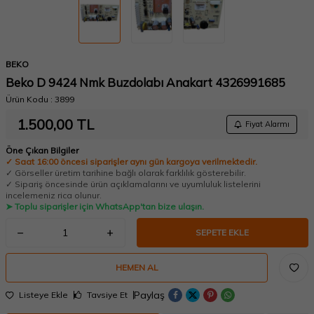
BEKO
Beko D 9424 Nmk Buzdolabı Anakart 4326991685
Ürün Kodu :
3899
1.500,00
TL
Fiyat Alarmı
Öne Çıkan Bilgiler
✓ Saat 16:00 öncesi siparişler aynı gün kargoya verilmektedir.
✓ Görseller üretim tarihine bağlı olarak farklılık gösterebilir.
✓ Sipariş öncesinde ürün açıklamalarını ve uyumluluk listelerini
incelemeniz rica olunur.
➤ Toplu siparişler için WhatsApp'tan bize ulaşın.
SEPETE EKLE
HEMEN AL
W
h
a
t
a
p
p
D
e
s
t
e
H
a
t
t
Paylaş
Listeye Ekle
Tavsiye Et