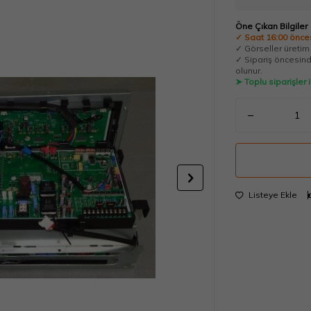
Öne Çıkan Bilgiler
✓ Saat 16:00 önces
✓ Görseller üretim t
✓ Sipariş öncesinde
olunur.
➤ Toplu siparişler
Listeye Ekle