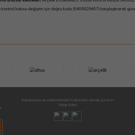
ma anahtar kelimeleri:
Arçelik ETON06MLU Trifaze Kontrol Kutusu 54008
ı kontrol kutusu değişimi için doğru kodu (5400829407) karşılaştırarak güven
Kampanya ve indirimlerden haberdar olmak için bizi
Takip Edin!
e