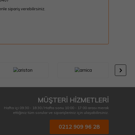
29407
le sipariş verebilirsiniz.
MÜŞTERİ HİZMETLERİ
Hafta içi 09:30 - 18:30 / Hafta sonu 10:00 - 17:00 arası merak
ettiğiniz tüm sorular ve siparişleriniz için ulaşabilirsiniz.
0212 909 96 28