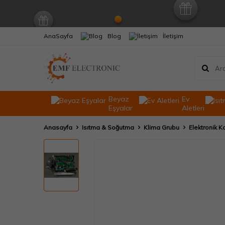
AnaSayfa
Blog
İletişim
Beyaz
Ev
Eşyalar
Aletleri
Anasayfa
Isıtma & Soğutma
Klima Grubu
Elektronik Ka