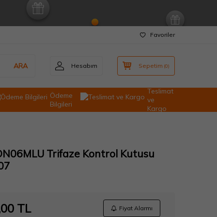
Favoriler
ARA
Hesabım
Sepetim
(
0
)
Teslimat
Ödeme
ve
Bilgileri
Kargo
ON06MLU Trifaze Kontrol Kutusu
07
,00
TL
Fiyat Alarmı