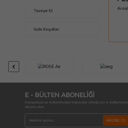
Ara
Arızal
Tavsiye Et
İade Koşulları
E - BÜLTEN ABONELİĞİ
Kampanya ve indirimlerden haberdar olmak için e-bültenimiz
abone olun.
ABONE OL