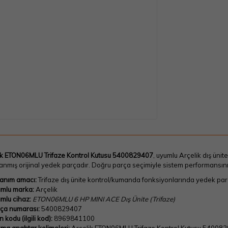
ik ETON06MLU Trifaze Kontrol Kutusu 5400829407
, uyumlu Arçelik dış üni
anmış orijinal yedek parçadır. Doğru parça seçimiyle sistem performansın
lanım amacı:
Trifaze dış ünite kontrol/kumanda fonksiyonlarında yedek parça
mlu marka:
Arçelik
mlu cihaz:
ETON06MLU 6 HP MINI ACE Dış Ünite (Trifaze)
ça numarası:
5400829407
 kodu (ilgili kod):
8969841100