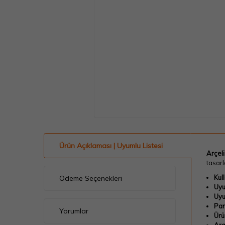
Ürün Açıklaması | Uyumlu Listesi
Arçel
tasarl
Kul
Ödeme Seçenekleri
Uyu
Uyu
Par
Yorumlar
Ürün