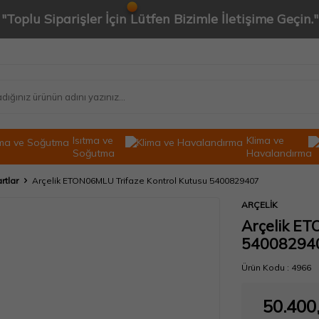
"Toplu Siparişler İçin Lütfen Bizimle İletişime Geçin."
Isıtma ve
Klima ve
Soğutma
Havalandırma
rtlar
Arçelik ETON06MLU Trifaze Kontrol Kutusu 5400829407
ARÇELİK
Arçelik ET
54008294
Ürün Kodu :
4966
50.400