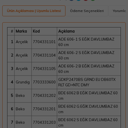
Ürün Açıklaması | Uyumlu Listesi
Ödeme Seçenekleri
Yorumlar
#
Marka
Kod
Açıklama
ADE 606-1 S EĞİK DAVLUMBAZ
1
Arçelik
7704331101
60 cm
ADE 606-2 S EĞİK DAVLUMBAZ
2
Arçelik
7704331104
60 cm
ADE 606-2 B EĞİK DAVLUMBAZ
3
Arçelik
7704331105
60 cm
GDKP2470BS GRND EU DB60TX
4
Grundig
7703333600
RLT GD+NTC DMY
BDE 6062 B EĞİK DAVLUMBAZ 60
5
Beko
7704331202
cm
BDE 6062 G EĞİK DAVLUMBAZ 60
6
Beko
7704331201
cm
BDE 6062 S EĞİK DAVLUMBAZ 60
7
Beko
7704331203
cm