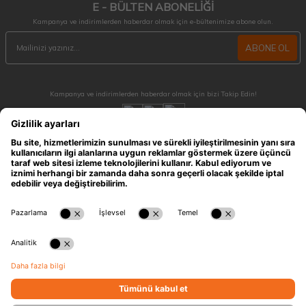
E - BÜLTEN ABONELİĞİ
Kampanya ve indirimlerden haberdar olmak için e-bültenimize abone olun.
ABONE OL
Kampanya ve indirimlerden haberdar olmak için bizi Takip Edin!
MÜŞTERİ HİZMETLERİ
Hafta içi 09:30 - 18:30 / Hafta sonu 10:00 - 17:00 arası merak ettiğiniz tüm sorular ve
siparişleriniz için ulaşabilirsiniz.
0212 909 96 28
ÖNEMLİ BİLGİLER
HIZLI ERİŞİM
KATEGORİLER