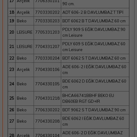
17
Arçelik
7706330101
90 cm.
18
Arçelik
7703330202
ADT 606-2 B DAVLUMBAZ T TİPİ
19
Beko
7703330203
BDT 6062 B T DAVLUMBAZ 60 cm
PDLY 909 S EĞİK DAVLUMBAZ 90
20
LEISURE
7705331203
cm Leisure
PDLY 609 S EĞİK DAVLUMBAZ 60
21
LEISURE
7704331207
cm Leisure
22
Beko
7703330204
BDT 6062 S T DAVLUMBAZ 60 cm
ADE 606-2 I EĞİK DAVLUMBAZ 60
23
Arçelik
7704330106
cm
BDE 6062 D EĞİK DAVLUMBAZ 60
24
Beko
7704330105
cm
BHCA66741BBHF BEKO EU
25
Beko
7704331218
DB60EB RGT GD+IR
26
Beko
7706330202
BDT 9062 S T DAVLUMBAZ 90 cm
BDE 6062 I EĞİK DAVLUMBAZ 60
27
Beko
7704330208
cm
ADE 606-2 D EĞİK DAVLUMBAZ
28
Arçelik
7704330104