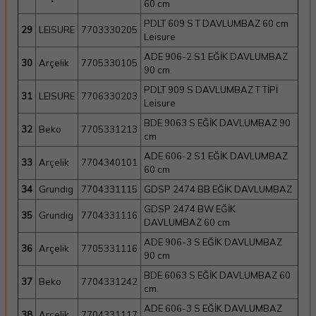
60 cm
PDLT 609 S T DAVLUMBAZ 60 cm
29
LEISURE
7703330205
Leisure
ADE 906-2 S1 EĞİK DAVLUMBAZ
30
Arçelik
7705330105
90 cm.
PDLT 909 S DAVLUMBAZ T TİPİ
31
LEISURE
7706330203
Leisure
BDE 9063 S EĞİK DAVLUMBAZ 90
32
Beko
7705331213
cm
ADE 606-2 S1 EĞİK DAVLUMBAZ
33
Arçelik
7704340101
60 cm
34
Grundig
7704331115
GDSP 2474 BB EĞİK DAVLUMBAZ
GDSP 2474 BW EĞİK
35
Grundig
7704331116
DAVLUMBAZ 60 cm
ADE 906-3 S EĞİK DAVLUMBAZ
36
Arçelik
7705331116
90 cm
BDE 6063 S EĞİK DAVLUMBAZ 60
37
Beko
7704331242
cm.
ADE 606-3 S EĞİK DAVLUMBAZ
38
Arçelik
7704331117