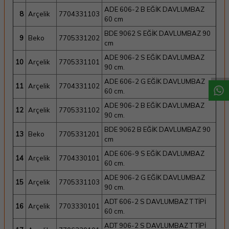
ADE 606-2 B EĞİK DAVLUMBAZ
8
Arçelik
7704331103
60 cm
BDE 9062 S EĞİK DAVLUMBAZ 90
9
Beko
7705331202
W
h
a
t
a
p
p
D
e
s
t
e
H
a
t
t
cm
ADE 906-2 S EĞİK DAVLUMBAZ
10
Arçelik
7705331101
90 cm.
ADE 606-2 G EĞİK DAVLUMBAZ
11
Arçelik
7704331102
60 cm.
ADE 906-2 B EĞİK DAVLUMBAZ
12
Arçelik
7705331102
90 cm.
BDE 9062 B EĞİK DAVLUMBAZ 90
13
Beko
7705331201
cm
ADE 606-9 S EĞİK DAVLUMBAZ
14
Arçelik
7704330101
60 cm.
ADE 906-2 G EĞİK DAVLUMBAZ
15
Arçelik
7705331103
90 cm.
ADT 606-2 S DAVLUMBAZ T TİPİ
16
Arçelik
7703330101
60 cm.
ADT 906-2 S DAVLUMBAZ T TİPİ