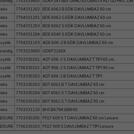
rundig
7703333600
GDKP2470BS GRND EU DB60TX RLT GD+NTC DM
Beko
7704331202
BDE 6062 B EĞİK DAVLUMBAZ 60 cm
Beko
7704331201
BDE 6062 G EĞİK DAVLUMBAZ 60 cm
Beko
7704331203
BDE 6062 S EĞİK DAVLUMBAZ 60 cm
Beko
7704331204
BDE 6040 S EĞİK DAVLUMBAZ 60 cm
rçelik
7704331103
ADE 606-2 B EĞİK DAVLUMBAZ 60 cm
rundig
7703323600
GDKP2160X
rçelik
7703330101
ADT 606-2 S DAVLUMBAZ T TİPİ 60 cm.
rçelik
7706330101
ADT 906-2 S DAVLUMBAZ T TİPİ 90 cm.
rçelik
7703330202
ADT 606-2 B DAVLUMBAZ T TİPİ
Beko
7703330203
BDT 6062 B T DAVLUMBAZ 60 cm
Beko
7703330204
BDT 6062 S T DAVLUMBAZ 60 cm
Beko
7706330202
BDT 9062 S T DAVLUMBAZ 90 cm
Beko
7703331110
BHCB67841BBHSI
EISURE
7703330205
PDLT 609 S T DAVLUMBAZ 60 cm Leisure
EISURE
7706330203
PDLT 909 S DAVLUMBAZ T TİPİ Leisure