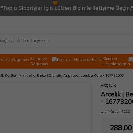
"Toplu Siparişler İçin Lütfen Bizimle İletişime Geçin."
Isıtma ve
Klima ve
Soğutma
Havalandırma
ik Kartları
Arcelik | Beko | Grundig Aspiratör Lamba Kartı - 167732003
ARÇELİK
Arcelik | 
- 1677320
Ürün Kodu :
5126
288,00