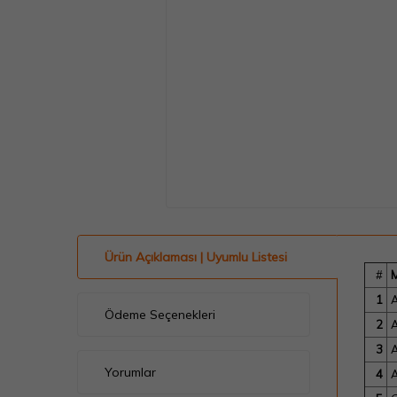
Ürün Açıklaması | Uyumlu Listesi
#
1
A
Ödeme Seçenekleri
2
A
3
A
Yorumlar
4
A