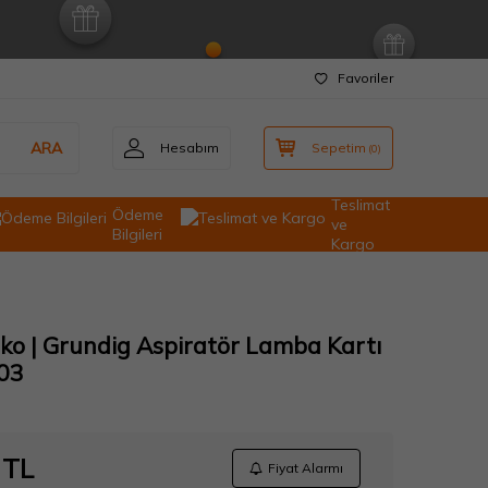
Favoriler
ARA
Hesabım
Sepetim
(
0
)
Teslimat
Ödeme
ve
Bilgileri
Kargo
Beko | Grundig Aspiratör Lamba Kartı
03
TL
Fiyat Alarmı