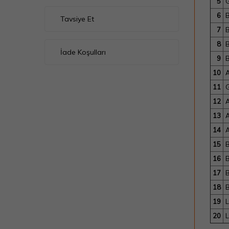
5
G
6
Tavsiye Et
7
8
İade Koşulları
9
10
A
11
G
12
A
13
A
14
A
15
16
17
18
19
L
20
L