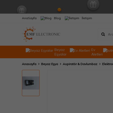
AnaSayfa
Blog
İletişim
Beyaz
Ev
Eşyalar
Aletleri
Anasayfa
Beyaz Eşya
Aspiratör & Davlumbaz
Elektron