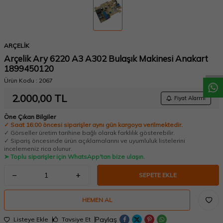
W
h
a
t
a
p
p
D
e
s
t
e
H
a
t
t
ARÇELİK
Arçelik Ary 6220 A3 A302 Bulaşık Makinesi Anakart
1899450120
Ürün Kodu :
2067
2.000,00
TL
Fiyat Alarmı
Öne Çıkan Bilgiler
✓ Saat 16:00 öncesi siparişler aynı gün kargoya verilmektedir.
✓ Görseller üretim tarihine bağlı olarak farklılık gösterebilir.
✓ Sipariş öncesinde ürün açıklamalarını ve uyumluluk listelerini
incelemeniz rica olunur.
➤ Toplu siparişler için WhatsApp'tan bize ulaşın.
SEPETE EKLE
HEMEN AL
Paylaş
Listeye Ekle
Tavsiye Et