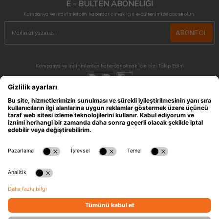
E - BÜLTEN ABONELİĞİ
Kampanya ve indirimlerden haberdar olmak için e-bültenimize abone olun.
ABONE OL
Kampanya ve indirimlerden haberdar olmak için bizi Takip Edin!
MÜŞTERİ HİZMETLERİ
Hafta içi 09:30 - 18:30 / Hafta sonu 10:00 - 17:00 arası merak ettiğiniz tüm sorular ve
siparişleriniz için ulaşabilirsiniz.
0212 909 96 28
ÖNEMLİ BİLGİLER
HIZLI ERİŞİM
KATEGORİLER
İLETİŞİM