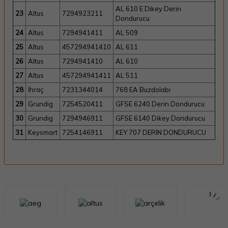
AL 610 E Dikey Derin
23
Altus
7294923211
Dondurucu
24
Altus
7294941411
AL 509
25
Altus
457294941410
AL 611
26
Altus
7294941410
AL 610
27
Altus
457294941411
AL 511
28
İhraç
7231344014
768 EA Buzdolabı
29
Grundig
7254520411
GFSE 6240 Derin Dondurucu
30
Grundig
7294946911
GFSE 6140 Dikey Dondurucu
31
Keysmart
7254146911
KEY 707 DERİN DONDURUCU