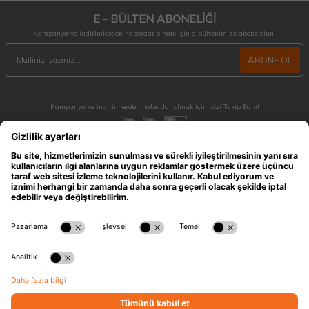
E - BÜLTEN ABONELİĞİ
Kampanya ve indirimlerden haberdar olmak için e-bültenimize abone olun.
ABONE OL
Kampanya ve indirimlerden haberdar olmak için bizi Takip Edin!
MÜŞTERİ HİZMETLERİ
Hafta içi 09:30 - 18:30 / Hafta sonu 10:00 - 17:00 arası merak ettiğiniz tüm sorular ve
siparişleriniz için ulaşabilirsiniz.
0212 909 96 28
ÖNEMLİ BİLGİLER
HIZLI ERİŞİM
KATEGORİLER