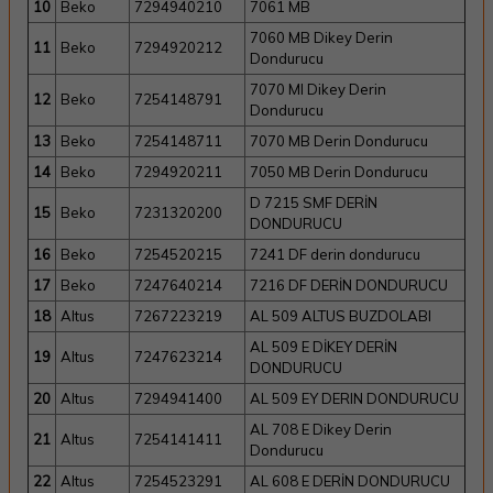
10
Beko
7294940210
7061 MB
7060 MB Dikey Derin
11
Beko
7294920212
Dondurucu
7070 MI Dikey Derin
12
Beko
7254148791
Dondurucu
13
Beko
7254148711
7070 MB Derin Dondurucu
14
Beko
7294920211
7050 MB Derin Dondurucu
D 7215 SMF DERİN
15
Beko
7231320200
DONDURUCU
16
Beko
7254520215
7241 DF derin dondurucu
17
Beko
7247640214
7216 DF DERİN DONDURUCU
18
Altus
7267223219
AL 509 ALTUS BUZDOLABI
AL 509 E DİKEY DERİN
19
Altus
7247623214
DONDURUCU
20
Altus
7294941400
AL 509 EY DERIN DONDURUCU
AL 708 E Dikey Derin
21
Altus
7254141411
Dondurucu
22
Altus
7254523291
AL 608 E DERİN DONDURUCU