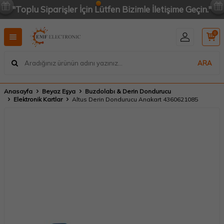
"Toplu Siparişler İçin Lütfen Bizimle İletişime Geçin."
0
ARA
Anasayfa
Beyaz Eşya
Buzdolabı & Derin Dondurucu
Elektronik Kartlar
Altus Derin Dondurucu Anakart 4360621085