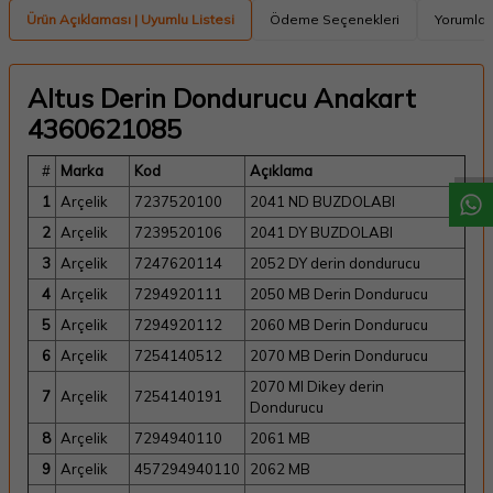
Ürün Açıklaması | Uyumlu Listesi
Ödeme Seçenekleri
Yorumlar
Altus Derin Dondurucu Anakart
W
h
a
t
a
p
p
D
e
s
t
e
H
a
t
t
4360621085
#
Marka
Kod
Açıklama
1
Arçelik
7237520100
2041 ND BUZDOLABI
2
Arçelik
7239520106
2041 DY BUZDOLABI
3
Arçelik
7247620114
2052 DY derin dondurucu
4
Arçelik
7294920111
2050 MB Derin Dondurucu
5
Arçelik
7294920112
2060 MB Derin Dondurucu
6
Arçelik
7254140512
2070 MB Derin Dondurucu
2070 MI Dikey derin
7
Arçelik
7254140191
Dondurucu
8
Arçelik
7294940110
2061 MB
9
Arçelik
457294940110
2062 MB