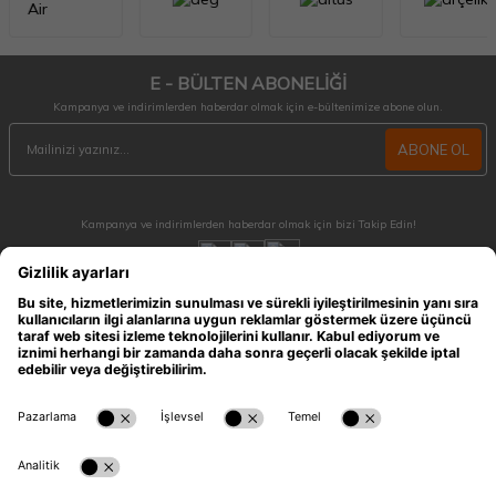
E - BÜLTEN ABONELİĞİ
Kampanya ve indirimlerden haberdar olmak için e-bültenimize abone olun.
ABONE OL
Kampanya ve indirimlerden haberdar olmak için bizi Takip Edin!
MÜŞTERİ HİZMETLERİ
Hafta içi 09:30 - 18:30 / Hafta sonu 10:00 - 17:00 arası merak ettiğiniz tüm sorular ve
siparişleriniz için ulaşabilirsiniz.
0212 909 96 28
ÖNEMLİ BİLGİLER
HIZLI ERİŞİM