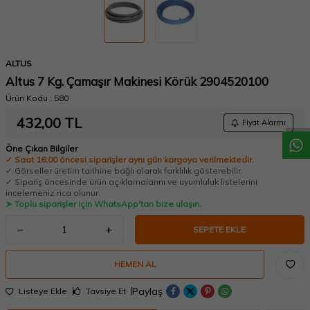
ALTUS
W
h
a
t
a
p
p
D
e
s
t
e
H
a
t
t
Altus 7 Kg. Çamaşır Makinesi Körük 2904520100
Ürün Kodu :
580
432,00
TL
Fiyat Alarmı
Öne Çıkan Bilgiler
✓ Saat 16:00 öncesi siparişler aynı gün kargoya verilmektedir.
✓ Görseller üretim tarihine bağlı olarak farklılık gösterebilir.
✓ Sipariş öncesinde ürün açıklamalarını ve uyumluluk listelerini
incelemeniz rica olunur.
➤ Toplu siparişler için WhatsApp'tan bize ulaşın.
SEPETE EKLE
HEMEN AL
Paylaş
Listeye Ekle
Tavsiye Et