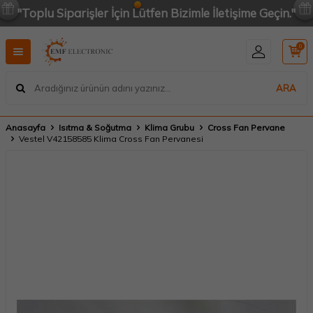
"Toplu Siparişler İçin Lütfen Bizimle İletişime Geçin."
0
ARA
Anasayfa
Isıtma & Soğutma
Klima Grubu
Cross Fan Pervane
Vestel V42158585 Klima Cross Fan Pervanesi