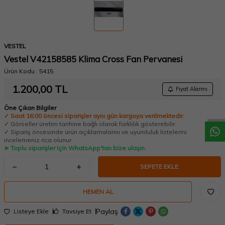
VESTEL
Vestel V42158585 Klima Cross Fan Pervanesi
Ürün Kodu :
5415
W
h
a
t
a
p
p
D
e
s
t
e
H
a
t
t
1.200,00
TL
Fiyat Alarmı
Öne Çıkan Bilgiler
✓ Saat 16:00 öncesi siparişler aynı gün kargoya verilmektedir.
✓ Görseller üretim tarihine bağlı olarak farklılık gösterebilir.
✓ Sipariş öncesinde ürün açıklamalarını ve uyumluluk listelerini
incelemeniz rica olunur.
➤ Toplu siparişler için WhatsApp'tan bize ulaşın.
SEPETE EKLE
HEMEN AL
Paylaş
Listeye Ekle
Tavsiye Et