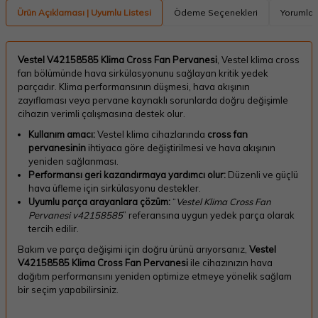
Ürün Açıklaması | Uyumlu Listesi
Ödeme Seçenekleri
Yorumlar
Vestel V42158585 Klima Cross Fan Pervanesi
, Vestel klima cross
fan bölümünde hava sirkülasyonunu sağlayan kritik yedek
parçadır. Klima performansının düşmesi, hava akışının
zayıflaması veya pervane kaynaklı sorunlarda doğru değişimle
cihazın verimli çalışmasına destek olur.
Kullanım amacı:
Vestel klima cihazlarında
cross fan
pervanesinin
ihtiyaca göre değiştirilmesi ve hava akışının
yeniden sağlanması.
Performansı geri kazandırmaya yardımcı olur:
Düzenli ve güçlü
hava üfleme için sirkülasyonu destekler.
Uyumlu parça arayanlara çözüm:
“
Vestel Klima Cross Fan
Pervanesi v42158585
” referansına uygun yedek parça olarak
tercih edilir.
Bakım ve parça değişimi için doğru ürünü arıyorsanız,
Vestel
V42158585 Klima Cross Fan Pervanesi
ile cihazınızın hava
dağıtım performansını yeniden optimize etmeye yönelik sağlam
bir seçim yapabilirsiniz.