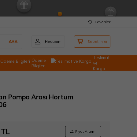
Favoriler
ARA
Hesabım
Sepetim
(
0
)
Teslimat
Ödeme
ve
Bilgileri
Kargo
zan Pompa Arası Hortum
06
TL
Fiyat Alarmı