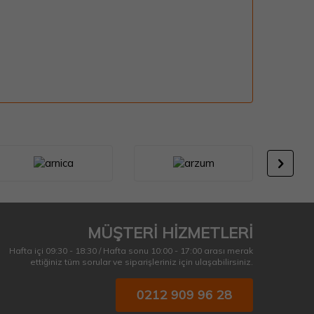
MÜŞTERİ HİZMETLERİ
Hafta içi 09:30 - 18:30 / Hafta sonu 10:00 - 17:00 arası merak
ettiğiniz tüm sorular ve siparişleriniz için ulaşabilirsiniz.
0212 909 96 28