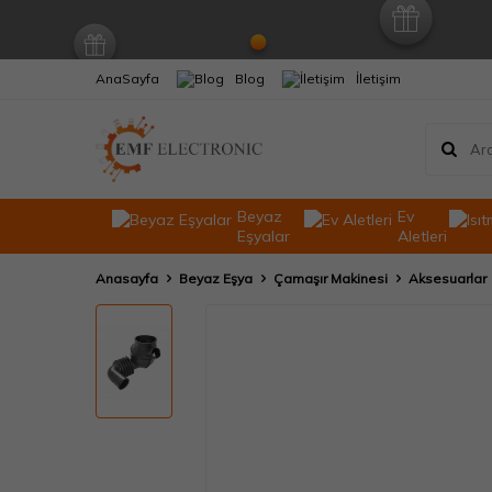
AnaSayfa
Blog
İletişim
Beyaz
Ev
Eşyalar
Aletleri
Anasayfa
Beyaz Eşya
Çamaşır Makinesi
Aksesuarlar