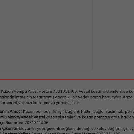
 Kazan Pompa Arası Hortum 7031311406, Vestel kazan sistemlerinde kazan 
tılandırılması için tasarlanmış dayanıklı bir yedek parça hortumdur. Arıza
 hortum
ihtiyacınızı karşılamaya yardımcı olur.
lanım Amacı:
Kazan pompası ile ilgili bağlantı hattını sağlamlaştırmak, perf
mlu Marka/Model:
Vestel
kazan sistemleri ve kazan pompası arası bağlantı
ça Numarası:
7031311406
 Çıkanlar:
Dayanıklı yapı, güvenli bağlantı desteği ve kolay değişim için u