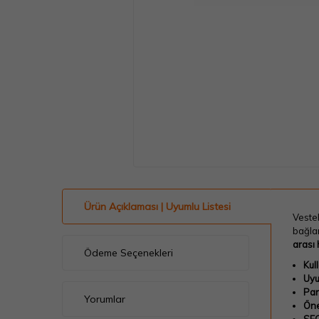
Ürün Açıklaması | Uyumlu Listesi
Vestel
bağlan
arası
Ödeme Seçenekleri
Kul
Uyu
Par
Yorumlar
Öne