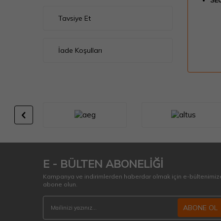
SEO
Tavsiye Et
İade Koşulları
E - BÜLTEN ABONELİĞİ
Kampanya ve indirimlerden haberdar olmak için e-bültenimiz
abone olun.
ABONE OL