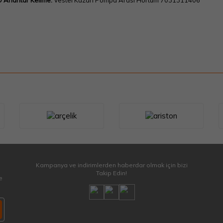
 Anahtar Kelime:
Vestel Kazan Pompa Arası Hortum 7031311406
Kampanya ve indirimlerden haberdar olmak için bizi
Takip Edin!
e