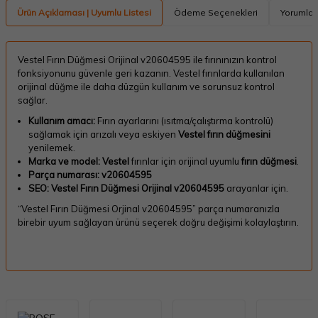
Ürün Açıklaması | Uyumlu Listesi
Ödeme Seçenekleri
Yorumlar
Vestel Fırın Düğmesi Orijinal v20604595 ile fırınınızın kontrol
fonksiyonunu güvenle geri kazanın. Vestel fırınlarda kullanılan
orijinal düğme ile daha düzgün kullanım ve sorunsuz kontrol
sağlar.
Kullanım amacı:
Fırın ayarlarını (ısıtma/çalıştırma kontrolü)
sağlamak için arızalı veya eskiyen
Vestel fırın düğmesini
yenilemek.
Marka ve model:
Vestel
fırınlar için orijinal uyumlu
fırın düğmesi
.
Parça numarası:
v20604595
SEO:
Vestel Fırın Düğmesi Orijinal v20604595
arayanlar için.
“Vestel Fırın Düğmesi Orjinal v20604595” parça numaranızla
birebir uyum sağlayan ürünü seçerek doğru değişimi kolaylaştırın.