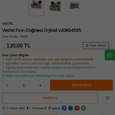
VESTEL
Vestel Fırın Düğmesi Orjinal v20604595
W
h
a
t
a
p
p
D
e
s
t
e
H
a
t
t
Ürün Kodu :
4928
120,00
TL
Fiyat Alarmı
Öne Çıkan Bilgiler
✓ Saat 16:00 öncesi siparişler aynı gün kargoya verilmektedir.
✓ Görseller üretim tarihine bağlı olarak farklılık gösterebilir.
✓ Sipariş öncesinde ürün açıklamalarını ve uyumluluk listelerini
incelemeniz rica olunur.
➤ Toplu siparişler için WhatsApp'tan bize ulaşın.
SEPETE EKLE
HEMEN AL
Paylaş
Listeye Ekle
Tavsiye Et