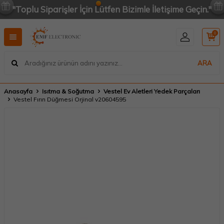
"Toplu Siparişler İçin Lütfen Bizimle İletişime Geçin."
0
ARA
Anasayfa
Isıtma & Soğutma
Vestel Ev Aletleri Yedek Parçaları
Vestel Fırın Düğmesi Orjinal v20604595