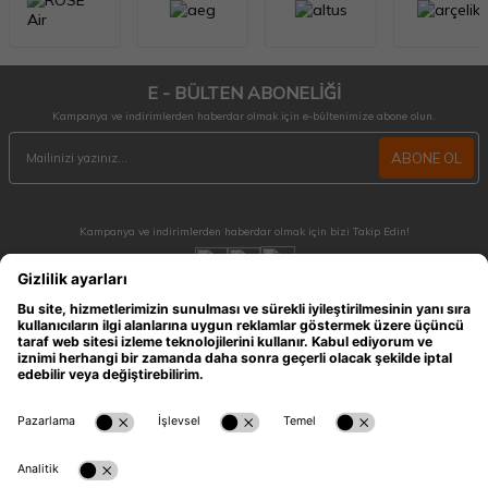
E - BÜLTEN ABONELİĞİ
Kampanya ve indirimlerden haberdar olmak için e-bültenimize abone olun.
ABONE OL
Kampanya ve indirimlerden haberdar olmak için bizi Takip Edin!
MÜŞTERİ HİZMETLERİ
Hafta içi 09:30 - 18:30 / Hafta sonu 10:00 - 17:00 arası merak ettiğiniz tüm sorular ve
siparişleriniz için ulaşabilirsiniz.
0212 909 96 28
ÖNEMLİ BİLGİLER