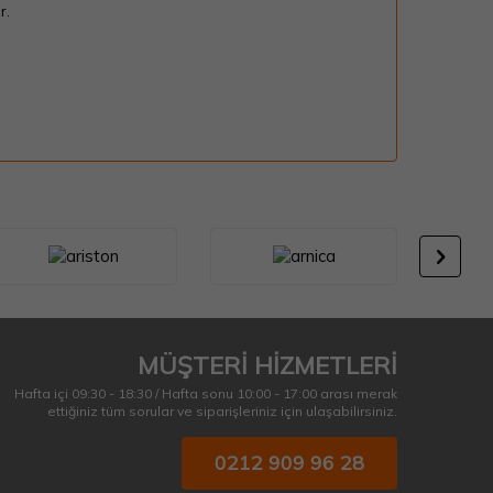
r.
MÜŞTERİ HİZMETLERİ
Hafta içi 09:30 - 18:30 / Hafta sonu 10:00 - 17:00 arası merak
ettiğiniz tüm sorular ve siparişleriniz için ulaşabilirsiniz.
0212 909 96 28