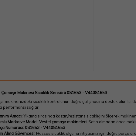
l Çamaşır Makinesi Sıcaklık Sensörü 081653 - V44081653
r makinenizdeki sıcaklık kontrolünün doğru çalışmasına destek olur. Isı d
a performansı sağlar.
lanım Amacı:
Yıkama sırasında kazan/rezistans sıcaklığını ölçerek makineni
mlu Marka ve Model:
Vestel çamaşır makineleri
. Satın almadan önce makine
ça Numarası:
081653 - V44081653
ın Alma Güvencesi:
Hassas sıcaklık ölçümü ihtiyacınız için doğru parça ar