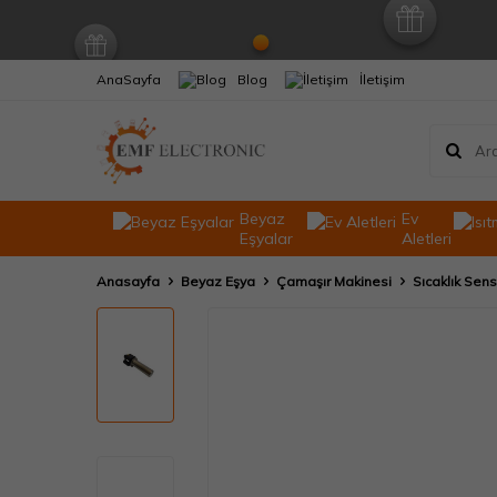
AnaSayfa
Blog
İletişim
Beyaz
Ev
Eşyalar
Aletleri
Anasayfa
Beyaz Eşya
Çamaşır Makinesi
Sıcaklık Sen