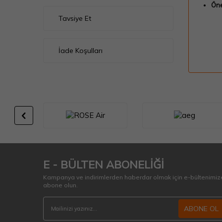
Öne
Tavsiye Et
İade Koşulları
E - BÜLTEN ABONELİĞİ
Kampanya ve indirimlerden haberdar olmak için e-bültenimiz
abone olun.
ABONE OL