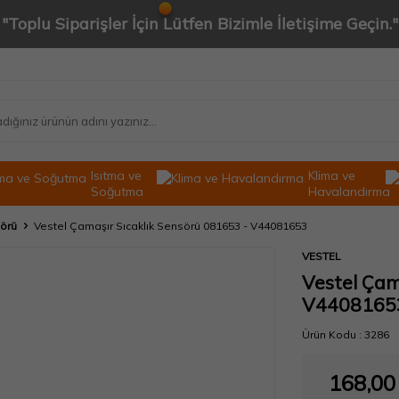
"Toplu Siparişler İçin Lütfen Bizimle İletişime Geçin."
Isıtma ve
Klima ve
Soğutma
Havalandırma
sörü
Vestel Çamaşır Sıcaklık Sensörü 081653 - V44081653
VESTEL
Vestel Çam
V4408165
Ürün Kodu :
3286
168,00