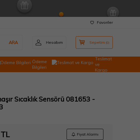
Favoriler
ARA
Hesabım
Sepetim
(
0
)
Teslimat
Ödeme
ve
Bilgileri
Kargo
aşır Sıcaklık Sensörü 081653 -
3
TL
Fiyat Alarmı