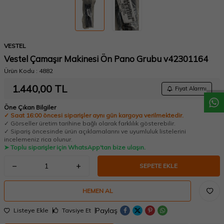
VESTEL
W
h
a
t
a
p
p
D
e
s
t
e
H
a
t
t
Vestel Çamaşır Makinesi Ön Pano Grubu v42301164
Ürün Kodu :
4882
1.440,00
TL
Fiyat Alarmı
Öne Çıkan Bilgiler
✓ Saat 16:00 öncesi siparişler aynı gün kargoya verilmektedir.
✓ Görseller üretim tarihine bağlı olarak farklılık gösterebilir.
✓ Sipariş öncesinde ürün açıklamalarını ve uyumluluk listelerini
incelemeniz rica olunur.
➤ Toplu siparişler için WhatsApp'tan bize ulaşın.
SEPETE EKLE
HEMEN AL
Paylaş
Listeye Ekle
Tavsiye Et