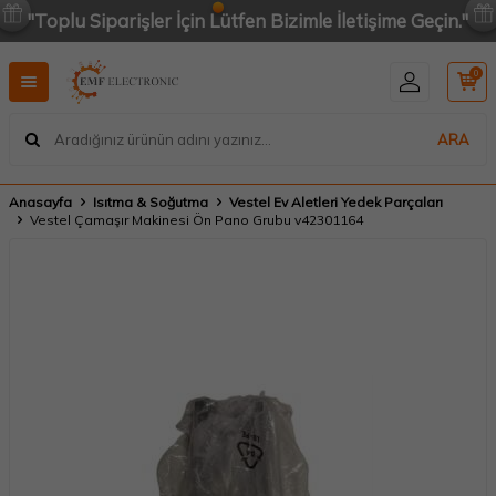
"Toplu Siparişler İçin Lütfen Bizimle İletişime Geçin."
0
ARA
Anasayfa
Isıtma & Soğutma
Vestel Ev Aletleri Yedek Parçaları
Vestel Çamaşır Makinesi Ön Pano Grubu v42301164