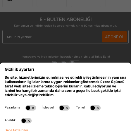
E - BÜLTEN ABONELİĞİ
Kampanya ve indirimlerden haberdar olmak için e-bültenimize abone olun.
ABONE OL
Kampanya ve indirimlerden haberdar olmak için bizi Takip Edin!
MÜŞTERİ HİZMETLERİ
Hafta içi 09:30 - 18:30 / Hafta sonu 10:00 - 17:00 arası merak ettiğiniz tüm sorular ve
siparişleriniz için ulaşabilirsiniz.
0212 909 96 28
ÖNEMLİ BİLGİLER
HIZLI ERİŞİM