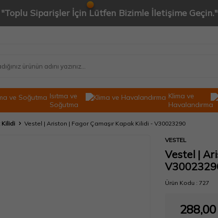
"Toplu Siparişler İçin Lütfen Bizimle İletişime Geçin."
Isıtma ve
Klima ve
Soğutma
Havalandırma
Kilidi
Vestel | Ariston | Fagor Çamaşır Kapak Kilidi - V30023290
VESTEL
Vestel | Ar
V3002329
Ürün Kodu :
727
288,00