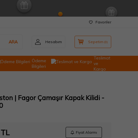
Favoriler
ARA
Hesabım
Sepetim
(
0
)
Teslimat
Ödeme
ve
Bilgileri
Kargo
iston | Fagor Çamaşır Kapak Kilidi -
0
TL
Fiyat Alarmı