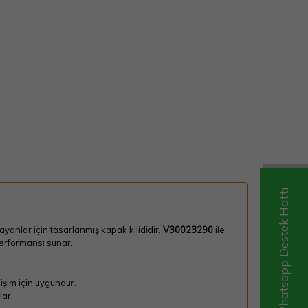
Whatsapp Destek Hattı
yanlar için tasarlanmış kapak kilididir.
V30023290
ile
erformansı sunar.
şim için uygundur.
lar.