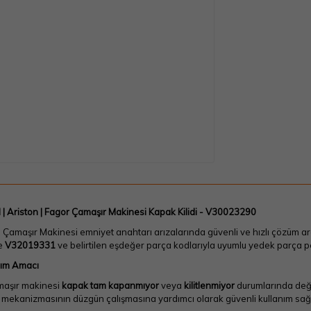
 | Ariston | Fagor Çamaşır Makinesi Kapak Kilidi - V30023290
 Çamaşır Makinesi emniyet anahtarı arızalarında güvenli ve hızlı çözüm ara
te
V32019331
ve belirtilen eşdeğer parça kodlarıyla uyumlu yedek parça p
nım Amacı
aşır makinesi
kapak tam kapanmıyor
veya
kilitlenmiyor
durumlarında deği
it mekanizmasının düzgün çalışmasına yardımcı olarak güvenli kullanım sağ