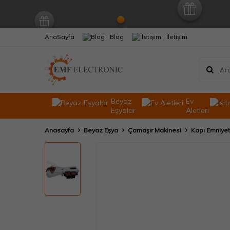
AnaSayfa
Blog
İletişim
Beyaz
Ev
Eşyalar
Aletleri
Anasayfa
Beyaz Eşya
Çamaşır Makinesi
Kapı Emniyet 