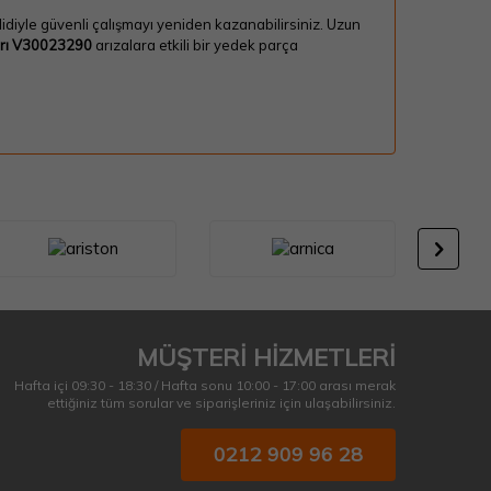
idiyle güvenli çalışmayı yeniden kazanabilirsiniz. Uzun
arı V30023290
arızalara etkili bir yedek parça
MÜŞTERİ HİZMETLERİ
Hafta içi 09:30 - 18:30 / Hafta sonu 10:00 - 17:00 arası merak
ettiğiniz tüm sorular ve siparişleriniz için ulaşabilirsiniz.
0212 909 96 28