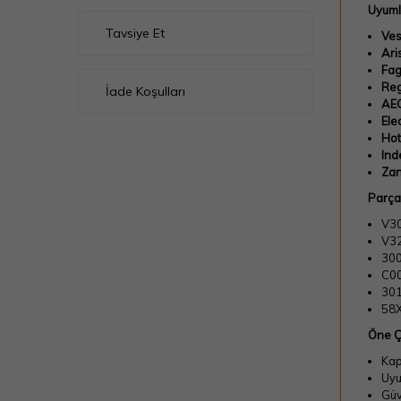
Uyuml
Tavsiye Et
Ves
Ari
Fag
Reg
İade Koşulları
AE
Ele
Hot
Ind
Zan
Parça
V3
V3
30
C0
30
58
Öne Ç
Kap
Uyu
Güv