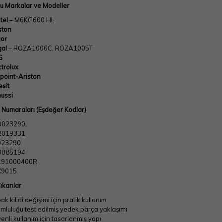
u Markalar ve Modeller
tel
– M6KG600 HL
ston
or
al
– ROZA1006C, ROZA1005T
G
ctrolux
point-Ariston
esit
ussi
 Numaraları (Eşdeğer Kodlar)
0023290
2019331
023290
0085194
191000400R
X9015
ıkanlar
ak kilidi değişimi için pratik kullanım
mluluğu test edilmiş yedek parça yaklaşımı
enli kullanım için tasarlanmış yapı