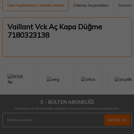
Ürün Açıklaması | Uyumlu Listesi
Ödeme Seçenekleri
Yorumlar
Vaillant Vck Aç Kapa Düğme
7180323138
E - BÜLTEN ABONELİĞİ
Kampanya ve indirimlerden haberdar olmak için e-bültenimize abone olun.
ABONE OL