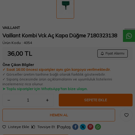
W
h
a
t
a
p
p
D
e
s
t
e
H
a
t
t
VAILLANT
Vaillant Kombi Vck Aç Kapa Düğme 7180323138
Ürün Kodu :
4054
36,00
TL
Fiyat Alarmı
Öne Çıkan Bilgiler
✓ Saat 16:00 öncesi siparişler aynı gün kargoya verilmektedir.
✓ Görseller üretim tarihine bağlı olarak farklılık gösterebilir.
✓ Sipariş öncesinde ürün açıklamalarını ve uyumluluk listelerini
incelemeniz rica olunur.
➤ Toplu siparişler için WhatsApp'tan bize ulaşın.
SEPETE EKLE
HEMEN AL
Paylaş
Listeye Ekle
Tavsiye Et