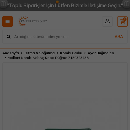
"Toplu Siparişler İçin Lütfen Bizimle İletişime Geçin."
0
ARA
Anasayfa
Isıtma & Soğutma
Kombi Grubu
Ayar Düğmeleri
Vaillant Kombi Vck Aç Kapa Düğme 7180323138