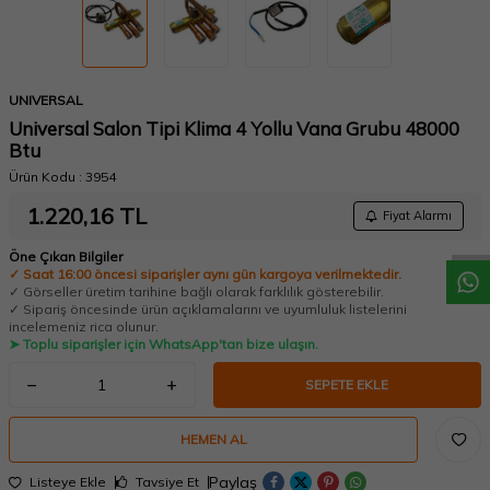
UNIVERSAL
Universal Salon Tipi Klima 4 Yollu Vana Grubu 48000
Btu
W
h
a
t
a
p
p
D
e
s
t
e
H
a
t
t
Ürün Kodu :
3954
1.220,16
TL
Fiyat Alarmı
Öne Çıkan Bilgiler
✓ Saat 16:00 öncesi siparişler aynı gün kargoya verilmektedir.
✓ Görseller üretim tarihine bağlı olarak farklılık gösterebilir.
✓ Sipariş öncesinde ürün açıklamalarını ve uyumluluk listelerini
incelemeniz rica olunur.
➤ Toplu siparişler için WhatsApp'tan bize ulaşın.
SEPETE EKLE
HEMEN AL
Paylaş
Listeye Ekle
Tavsiye Et