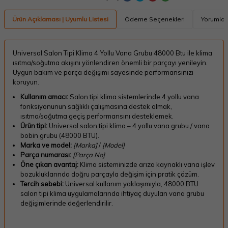
Ürün Açıklaması | Uyumlu Listesi
Ödeme Seçenekleri
Yorumlar
Universal Salon Tipi Klima 4 Yollu Vana Grubu 48000 Btu ile klima
ısıtma/soğutma akışını yönlendiren önemli bir parçayı yenileyin.
Uygun bakım ve parça değişimi sayesinde performansınızı
koruyun.
Kullanım amacı:
Salon tipi klima sistemlerinde 4 yollu vana
fonksiyonunun sağlıklı çalışmasına destek olmak,
ısıtma/soğutma geçiş performansını desteklemek.
Ürün tipi:
Universal salon tipi klima – 4 yollu vana grubu / vana
bobin grubu (48000 BTU).
Marka ve model:
[Marka]
/
[Model]
Parça numarası:
[Parça No]
Öne çıkan avantaj:
Klima sisteminizde arıza kaynaklı vana işlev
bozukluklarında doğru parçayla değişim için pratik çözüm.
Tercih sebebi:
Universal kullanım yaklaşımıyla, 48000 BTU
salon tipi klima uygulamalarında ihtiyaç duyulan vana grubu
değişimlerinde değerlendirilir.