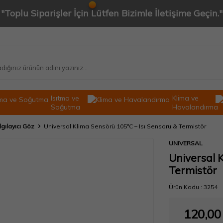
"Toplu Siparişler İçin Lütfen Bizimle İletişime Geçin."
Isıtma ve
Klima ve
Soğutma
Havalandırma
gılayıcı Göz
Universal Klima Sensörü 105°C – Isı Sensörü & Termistör
UNIVERSAL
Universal 
Termistör
Ürün Kodu :
3254
120,00