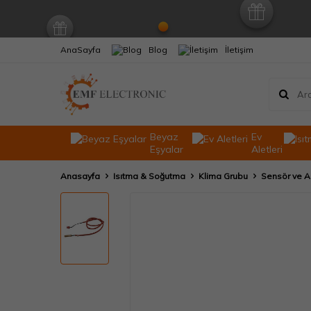
AnaSayfa
Blog
İletişim
Beyaz
Ev
Eşyalar
Aletleri
Anasayfa
Isıtma & Soğutma
Klima Grubu
Sensör ve Al