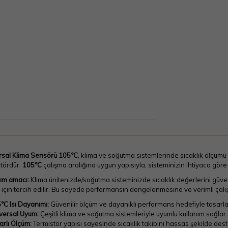
rsal Klima Sensörü 105°C
, klima ve soğutma sistemlerinde sıcaklık ölçümü v
tördür.
105°C
çalışma aralığına uygun yapısıyla, sisteminizin ihtiyaca göre
nım amacı:
Klima ünitenizde/soğutma sisteminizde sıcaklık değerlerini güven
için tercih edilir. Bu sayede performansın dengelenmesine ve verimli çal
°C Isı Dayanımı:
Güvenilir ölçüm ve dayanıklı performans hedefiyle tasarla
versal Uyum:
Çeşitli klima ve soğutma sistemleriyle uyumlu kullanım sağlar.
arlı Ölçüm:
Termistör yapısı sayesinde sıcaklık takibini hassas şekilde dest