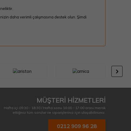
eliktir.
inizin daha verimli çalışmasına destek olun. Şimdi
MÜŞTERİ HİZMETLERİ
Hafta içi 09:30 - 18:30 / Hafta sonu 10:00 - 17:00 arası merak
ettiğiniz tüm sorular ve siparişleriniz için ulaşabilirsiniz.
0212 909 96 28