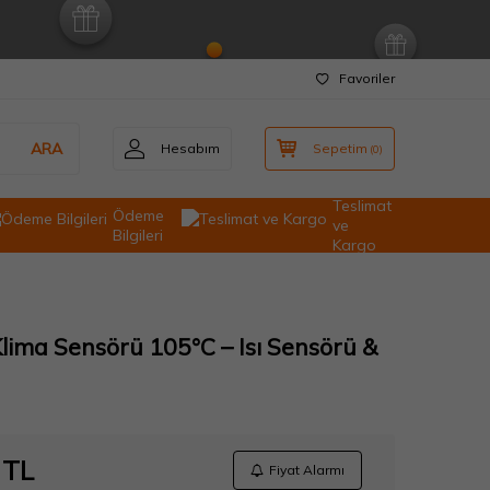
Favoriler
ARA
Hesabım
Sepetim
(
0
)
Teslimat
Ödeme
ve
Bilgileri
Kargo
Klima Sensörü 105°C – Isı Sensörü &
TL
Fiyat Alarmı