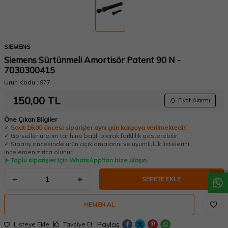
SIEMENS
Siemens Sürtünmeli Amortisör Patent 90 N -
7030300415
Ürün Kodu :
977
150,00
TL
Fiyat Alarmı
Öne Çıkan Bilgiler
✓ Saat 16:00 öncesi siparişler aynı gün kargoya verilmektedir.
W
h
a
t
a
p
p
D
e
s
t
e
H
a
t
t
✓ Görseller üretim tarihine bağlı olarak farklılık gösterebilir.
✓ Sipariş öncesinde ürün açıklamalarını ve uyumluluk listelerini
incelemeniz rica olunur.
➤ Toplu siparişler için WhatsApp'tan bize ulaşın.
SEPETE EKLE
HEMEN AL
Paylaş
Listeye Ekle
Tavsiye Et