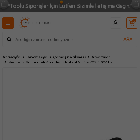
"Toplu Siparişler İçin Lütfen Bizimle İletişime Geçin."
0
ARA
Anasayfa
Beyaz Eşya
Çamaşır Makinesi
Amortisör
Siemens Sürtünmeli Amortisör Patent 90 N - 7030300415