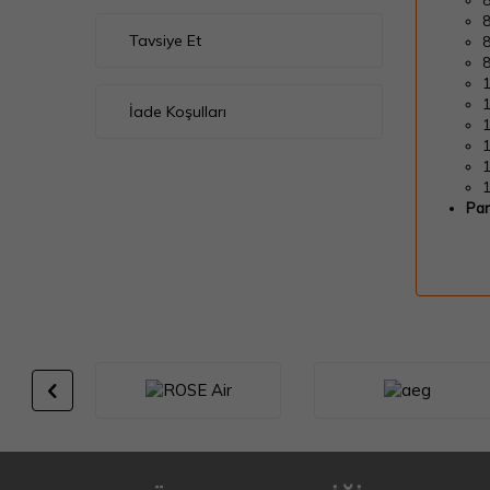
Tavsiye Et
İade Koşulları
Par