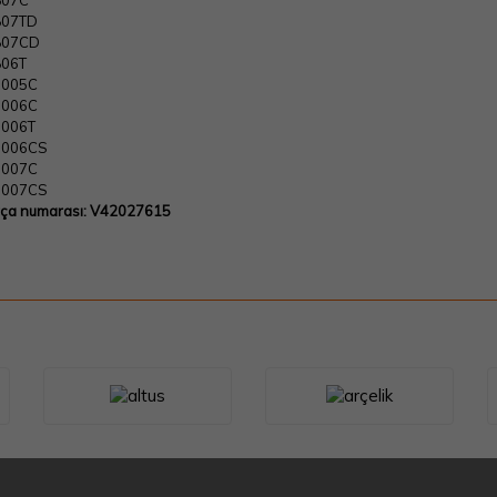
807C
807TD
807CD
806T
1005C
1006C
1006T
1006CS
1007C
1007CS
ça numarası:
V42027615