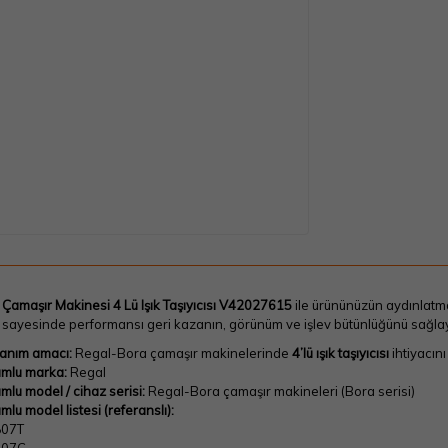
Çamaşır Makinesi 4 Lü Işık Taşıyıcısı V42027615
ile ürününüzün aydınlatma
 sayesinde performansı geri kazanın, görünüm ve işlev bütünlüğünü sağlay
lanım amacı:
Regal-Bora çamaşır makinelerinde
4’lü ışık taşıyıcısı
ihtiyacını
mlu marka:
Regal
mlu model / cihaz serisi:
Regal-Bora çamaşır makineleri (Bora serisi)
mlu model listesi (referanslı):
807T