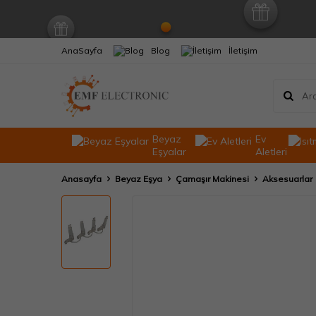
AnaSayfa
Blog
İletişim
Beyaz
Ev
Eşyalar
Aletleri
Anasayfa
Beyaz Eşya
Çamaşır Makinesi
Aksesuarlar