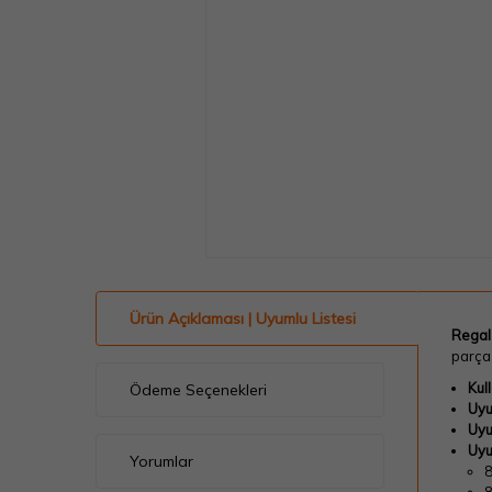
Ürün Açıklaması | Uyumlu Listesi
Regal 
parça
Kul
Ödeme Seçenekleri
Uyu
Uyu
Uyu
Yorumlar