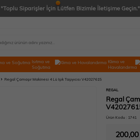
"Toplu Siparişler İçin Lütfen Bizimle İletişime Geçin."
Isıtma ve
Klima ve
Soğutma
Havalandırma
Regal Çamaşır Makinesi 4 Lü Işık Taşıyıcısı V42027615
REGAL
Regal Çamaş
V4202761
Ürün Kodu :
1741
200,00