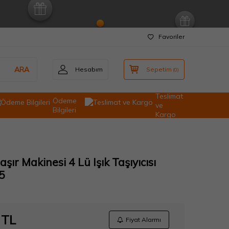
Favoriler
ARA
Hesabım
Sepetim
(
0
)
Teslimat
Ödeme
ve
Bilgileri
Kargo
ır Makinesi 4 Lü Işık Taşıyıcısı
5
TL
Fiyat Alarmı