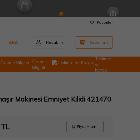
Favoriler
ARA
Hesabım
Sepetim
(
0
)
Teslimat
Ödeme
ve
Bilgileri
Kargo
maşır Makinesi Emniyet Kilidi 421470
TL
Fiyat Alarmı