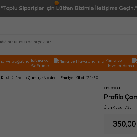
"Toplu Siparişler İçin Lütfen Bizimle İletişime Geçin."
Isıtma ve
Klima ve
Soğutma
Havalandırma
Kilidi
Profilo Çamaşır Makinesi Emniyet Kilidi 421470
PROFILO
Profilo Ça
Ürün Kodu :
730
350,00