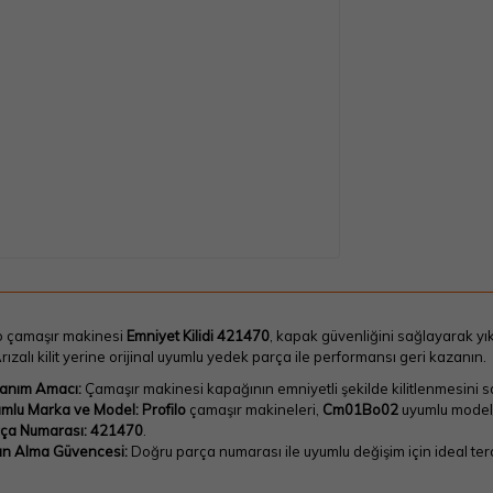
lo çamaşır makinesi
Emniyet Kilidi 421470
, kapak güvenliğini sağlayarak y
Arızalı kilit yerine orijinal uyumlu yedek parça ile performansı geri kazanın.
lanım Amacı:
Çamaşır makinesi kapağının emniyetli şekilde kilitlenmesini sa
mlu Marka ve Model:
Profilo
çamaşır makineleri,
Cm01Bo02
uyumlu model/
ça Numarası:
421470
.
ın Alma Güvencesi:
Doğru parça numarası ile uyumlu değişim için ideal terci