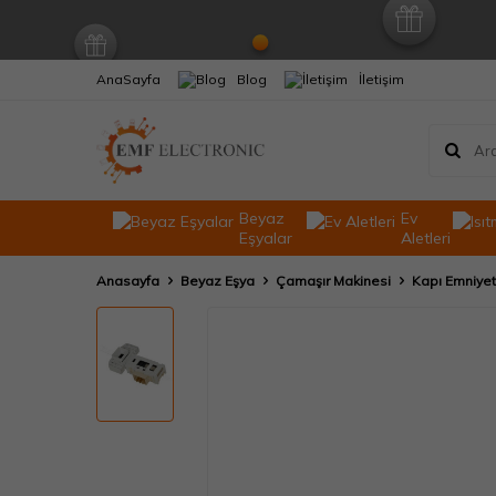
AnaSayfa
Blog
İletişim
Beyaz
Ev
Eşyalar
Aletleri
Anasayfa
Beyaz Eşya
Çamaşır Makinesi
Kapı Emniyet 