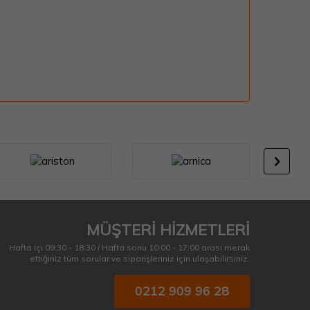
MÜŞTERİ HİZMETLERİ
Hafta içi 09:30 - 18:30 / Hafta sonu 10:00 - 17:00 arası merak
ettiğiniz tüm sorular ve siparişleriniz için ulaşabilirsiniz.
0212 909 96 28