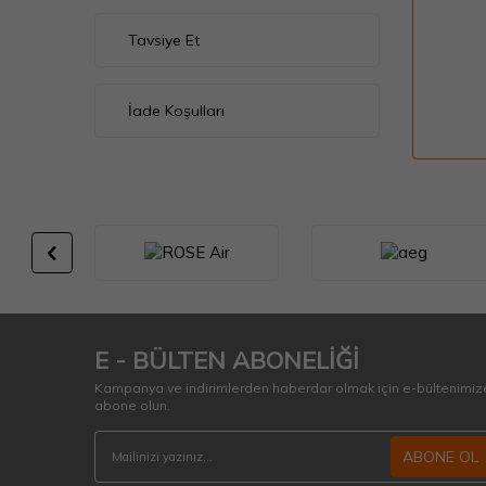
Tavsiye Et
İade Koşulları
E - BÜLTEN ABONELİĞİ
Kampanya ve indirimlerden haberdar olmak için e-bültenimiz
abone olun.
ABONE OL