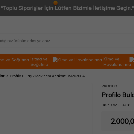
"Toplu Siparişler İçin Lütfen Bizimle İletişime Geçin."
Isıtma ve
Klima ve
Soğutma
Havalandırma
lar
Profilo Bulaşık Makinesi Anakart BM2020EA
PROFILO
Profilo Bu
Ürün Kodu :
4781
2.000,