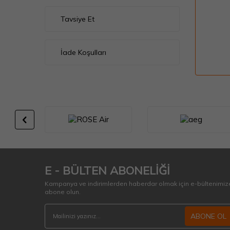
Tavsiye Et
İade Koşulları
E - BÜLTEN ABONELİĞİ
Kampanya ve indirimlerden haberdar olmak için e-bültenimiz
abone olun.
ABONE OL