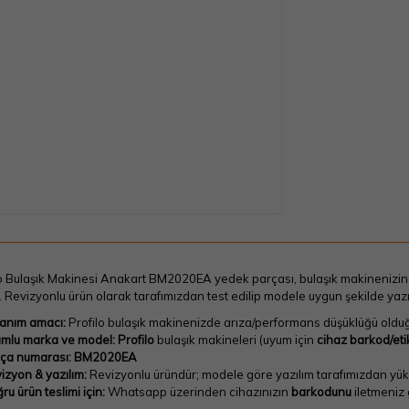
o Bulaşık Makinesi Anakart BM2020EA yedek parçası, bulaşık makinenizin ko
r. Revizyonlu ürün olarak tarafımızdan test edilip modele uygun şekilde yazı
lanım amacı:
Profilo bulaşık makinenizde arıza/performans düşüklüğü old
mlu marka ve model:
Profilo
bulaşık makineleri (uyum için
cihaz barkod/etik
ça numarası:
BM2020EA
izyon & yazılım:
Revizyonlu üründür; modele göre yazılım tarafımızdan yükl
ru ürün teslimi için:
Whatsapp üzerinden cihazınızın
barkodunu
iletmeniz 