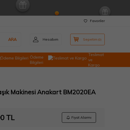
Favoriler
ARA
Hesabım
Sepetim
(
0
)
Teslimat
Ödeme
ve
Bilgileri
Kargo
laşık Makinesi Anakart BM2020EA
00
TL
Fiyat Alarmı