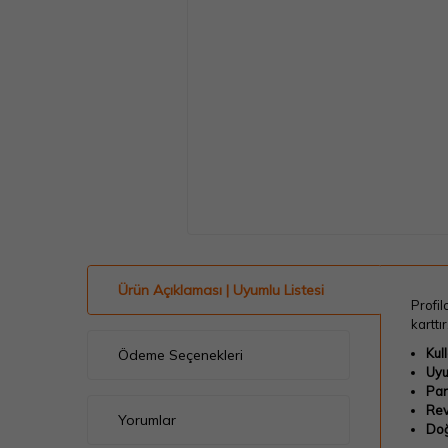
Ürün Açıklaması | Uyumlu Listesi
Profil
karttı
Kul
Ödeme Seçenekleri
Uyu
Par
Rev
Yorumlar
Doğ