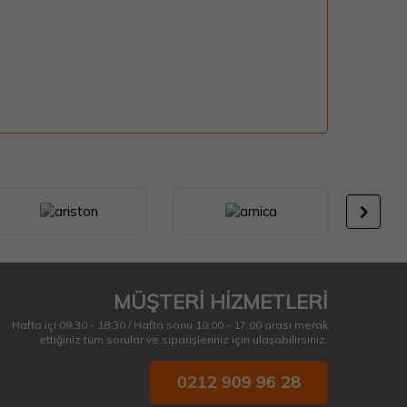
MÜŞTERİ HİZMETLERİ
Hafta içi 09:30 - 18:30 / Hafta sonu 10:00 - 17:00 arası merak
ettiğiniz tüm sorular ve siparişleriniz için ulaşabilirsiniz.
0212 909 96 28