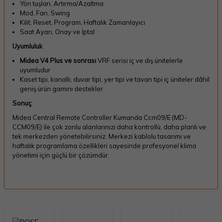
Yön tuşları, Artırma/Azaltma
Mod, Fan, Swing
Kilit, Reset, Program, Haftalık Zamanlayıcı
Saat Ayarı, Onay ve İptal
Uyumluluk
Midea V4 Plus ve sonrası
VRF serisi iç ve dış ünitelerle
uyumludur
Kaset tipi, kanallı, duvar tipi, yer tipi ve tavan tipi iç üniteler dâhil
geniş ürün gamını destekler
Sonuç
Midea Central Remote Controller Kumanda Ccm09/E (MD-
CCM09/E) ile çok zonlu alanlarınızı daha kontrollü, daha planlı ve
tek merkezden yönetebilirsiniz. Merkezi kablolu tasarımı ve
haftalık programlama özellikleri sayesinde profesyonel klima
yönetimi için güçlü bir çözümdür.