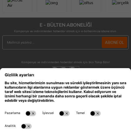
E - BÜLTEN ABONELİĞİ
Kampanya ve indirimlerden haberdar olmak için e-bültenimize abone olun.
ABONE OL
Kampanya ve indirimlerden haberdar olmak için bizi Takip Edin!
MÜŞTERİ HİZMETLERİ
Hafta içi 09:30 - 18:30 / Hafta sonu 10:00 - 17:00 arası merak ettiğiniz tüm sorular ve
siparişleriniz için ulaşabilirsiniz.
0212 909 96 28
ÖNEMLİ BİLGİLER