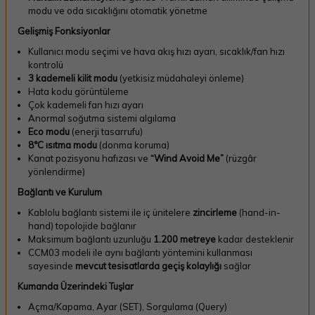
modu ve oda sıcaklığını otomatik yönetme
Gelişmiş Fonksiyonlar
Kullanıcı modu seçimi ve hava akış hızı ayarı, sıcaklık/fan hızı
kontrolü
3 kademeli kilit modu
(yetkisiz müdahaleyi önleme)
Hata kodu görüntüleme
Çok kademeli fan hızı ayarı
Anormal soğutma sistemi algılama
Eco modu
(enerji tasarrufu)
8°C ısıtma modu
(donma koruma)
Kanat pozisyonu hafızası ve
“Wind Avoid Me”
(rüzgâr
yönlendirme)
Bağlantı ve Kurulum
Kablolu bağlantı sistemi ile iç ünitelere
zincirleme
(hand-in-
hand) topolojide bağlanır
Maksimum bağlantı uzunluğu
1.200 metreye
kadar desteklenir
CCM03 modeli ile aynı bağlantı yöntemini kullanması
sayesinde
mevcut tesisatlarda geçiş kolaylığı
sağlar
Kumanda Üzerindeki Tuşlar
Açma/Kapama, Ayar (SET), Sorgulama (Query)