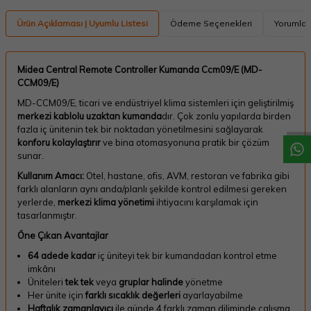
Ürün Açıklaması | Uyumlu Listesi
Ödeme Seçenekleri
Yorumlar
Midea Central Remote Controller Kumanda Ccm09/E (MD-
W
h
a
t
a
p
p
D
e
s
t
e
H
a
t
t
CCM09/E)
MD-CCM09/E, ticari ve endüstriyel klima sistemleri için geliştirilmiş
merkezi kablolu uzaktan kumanda
dır. Çok zonlu yapılarda birden
fazla iç ünitenin tek bir noktadan yönetilmesini sağlayarak
konforu kolaylaştırır
ve bina otomasyonuna pratik bir çözüm
sunar.
Kullanım Amacı:
Otel, hastane, ofis, AVM, restoran ve fabrika gibi
farklı alanların aynı anda/planlı şekilde kontrol edilmesi gereken
yerlerde,
merkezi klima yönetimi
ihtiyacını karşılamak için
tasarlanmıştır.
Öne Çıkan Avantajlar
64 adede kadar
iç üniteyi tek bir kumandadan kontrol etme
imkânı
Üniteleri
tek tek
veya
gruplar halinde
yönetme
Her ünite için
farklı sıcaklık değerleri
ayarlayabilme
Haftalık zamanlayıcı
ile günde 4 farklı zaman diliminde çalışma