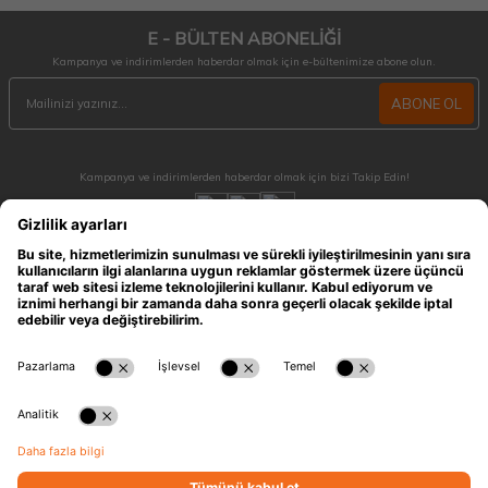
E - BÜLTEN ABONELİĞİ
Kampanya ve indirimlerden haberdar olmak için e-bültenimize abone olun.
ABONE OL
Kampanya ve indirimlerden haberdar olmak için bizi Takip Edin!
MÜŞTERİ HİZMETLERİ
Hafta içi 09:30 - 18:30 / Hafta sonu 10:00 - 17:00 arası merak ettiğiniz tüm sorular ve
siparişleriniz için ulaşabilirsiniz.
0212 909 96 28
ÖNEMLİ BİLGİLER
HIZLI ERİŞİM
KATEGORİLER