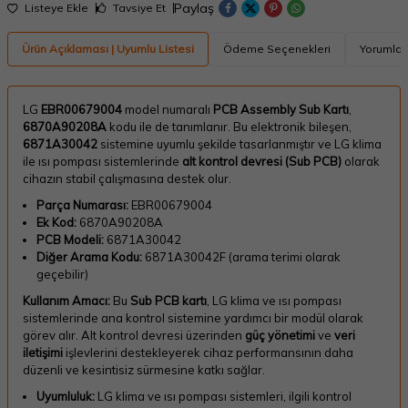
Paylaş
Listeye Ekle
Tavsiye Et
Ürün Açıklaması | Uyumlu Listesi
Ödeme Seçenekleri
Yorumlar
LG
EBR00679004
model numaralı
PCB Assembly Sub Kartı
,
6870A90208A
kodu ile de tanımlanır. Bu elektronik bileşen,
6871A30042
sistemine uyumlu şekilde tasarlanmıştır ve LG klima
ile ısı pompası sistemlerinde
alt kontrol devresi (Sub PCB)
olarak
cihazın stabil çalışmasına destek olur.
Parça Numarası:
EBR00679004
Ek Kod:
6870A90208A
PCB Modeli:
6871A30042
Diğer Arama Kodu:
6871A30042F (arama terimi olarak
geçebilir)
Kullanım Amacı:
Bu
Sub PCB kartı
, LG klima ve ısı pompası
sistemlerinde ana kontrol sistemine yardımcı bir modül olarak
görev alır. Alt kontrol devresi üzerinden
güç yönetimi
ve
veri
iletişimi
işlevlerini destekleyerek cihaz performansının daha
düzenli ve kesintisiz sürmesine katkı sağlar.
Uyumluluk:
LG klima ve ısı pompası sistemleri, ilgili kontrol