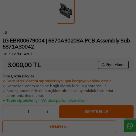
LG
LG EBR00679004 | 6870A90208A PCB Assembly Sub
6871A30042
Ürün Kodu :
4263
3.000,00
TL
Fiyat Alarmı
Öne Çıkan Bilgiler
✓ Saat 16:00 öncesi siparişler aynı gün kargoya verilmektedir.
✓ Görseller üretim tarihine bağlı olarak farklılık gösterebilir.
✓ Sipariş öncesinde ürün açıklamalarını ve uyumluluk listelerini
incelemeniz rica olunur.
W
h
a
t
a
p
p
D
e
s
t
e
H
a
t
t
➤ Toplu siparişler için WhatsApp'tan bize ulaşın.
SEPETE EKLE
HEMEN AL