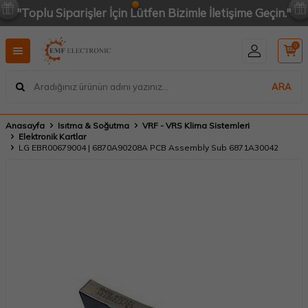
"Toplu Siparişler İçin Lütfen Bizimle İletişime Geçin."
0
ARA
Anasayfa
Isıtma & Soğutma
VRF - VRS Klima Sistemleri
Elektronik Kartlar
LG EBR00679004 | 6870A90208A PCB Assembly Sub 6871A30042