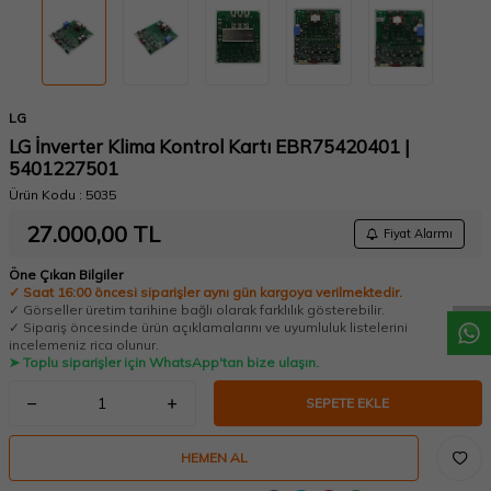
LG
LG İnverter Klima Kontrol Kartı EBR75420401 |
5401227501
Ürün Kodu :
5035
W
h
a
t
a
p
p
D
e
s
t
e
H
a
t
t
27.000,00
TL
Fiyat Alarmı
Öne Çıkan Bilgiler
✓ Saat 16:00 öncesi siparişler aynı gün kargoya verilmektedir.
✓ Görseller üretim tarihine bağlı olarak farklılık gösterebilir.
✓ Sipariş öncesinde ürün açıklamalarını ve uyumluluk listelerini
incelemeniz rica olunur.
➤ Toplu siparişler için WhatsApp'tan bize ulaşın.
SEPETE EKLE
HEMEN AL