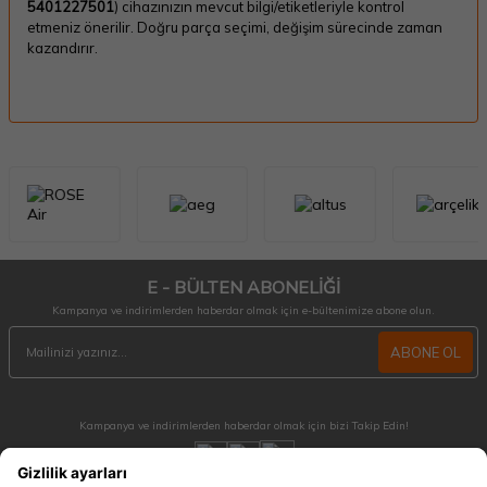
5401227501
) cihazınızın mevcut bilgi/etiketleriyle kontrol
etmeniz önerilir. Doğru parça seçimi, değişim sürecinde zaman
kazandırır.
E - BÜLTEN ABONELİĞİ
Kampanya ve indirimlerden haberdar olmak için e-bültenimize abone olun.
ABONE OL
Kampanya ve indirimlerden haberdar olmak için bizi Takip Edin!