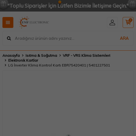
"Toplu Siparişler İçin Lütfen Bizimle İletişime Geçin."
0
ARA
Anasayfa
Isıtma & Soğutma
VRF - VRS Klima Sistemleri
Elektronik Kartlar
LG İnverter Klima Kontrol Kartı EBR75420401 | 5401227501