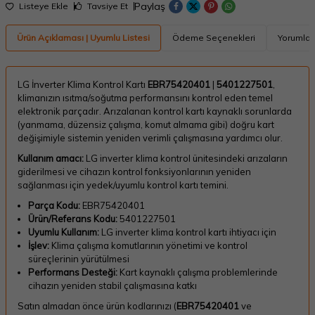
Paylaş
Listeye Ekle
Tavsiye Et
Ürün Açıklaması | Uyumlu Listesi
Ödeme Seçenekleri
Yorumlar
LG İnverter Klima Kontrol Kartı
EBR75420401
|
5401227501
,
klimanızın ısıtma/soğutma performansını kontrol eden temel
elektronik parçadır. Arızalanan kontrol kartı kaynaklı sorunlarda
(yanmama, düzensiz çalışma, komut almama gibi) doğru kart
değişimiyle sistemin yeniden verimli çalışmasına yardımcı olur.
Kullanım amacı:
LG inverter klima kontrol ünitesindeki arızaların
giderilmesi ve cihazın kontrol fonksiyonlarının yeniden
sağlanması için yedek/uyumlu kontrol kartı temini.
Parça Kodu:
EBR75420401
Ürün/Referans Kodu:
5401227501
Uyumlu Kullanım:
LG inverter klima kontrol kartı ihtiyacı için
İşlev:
Klima çalışma komutlarının yönetimi ve kontrol
süreçlerinin yürütülmesi
Performans Desteği:
Kart kaynaklı çalışma problemlerinde
cihazın yeniden stabil çalışmasına katkı
Satın almadan önce ürün kodlarınızı (
EBR75420401
ve