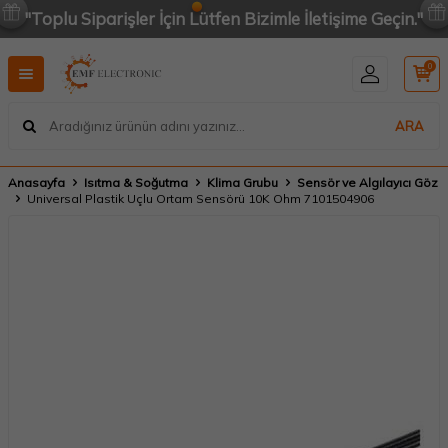
"Toplu Siparişler İçin Lütfen Bizimle İletişime Geçin."
0
ARA
Anasayfa
Isıtma & Soğutma
Klima Grubu
Sensör ve Algılayıcı Göz
Universal Plastik Uçlu Ortam Sensörü 10K Ohm 7101504906