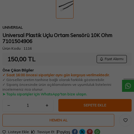
UNIVERSAL
Universal Plastik Uçlu Ortam Sensörü 10K Ohm
7101504906
Ürün Kodu :
1116
W
h
a
t
a
p
p
D
e
s
t
e
H
a
t
t
150,00
TL
Fiyat Alarmı
Öne Çıkan Bilgiler
✓ Saat 16:00 öncesi siparişler aynı gün kargoya verilmektedir.
✓ Görseller üretim tarihine bağlı olarak farklılık gösterebilir.
✓ Sipariş öncesinde ürün açıklamalarını ve uyumluluk listelerini
incelemeniz rica olunur.
➤ Toplu siparişler için WhatsApp'tan bize ulaşın.
SEPETE EKLE
HEMEN AL
Paylaş
Listeye Ekle
Tavsiye Et