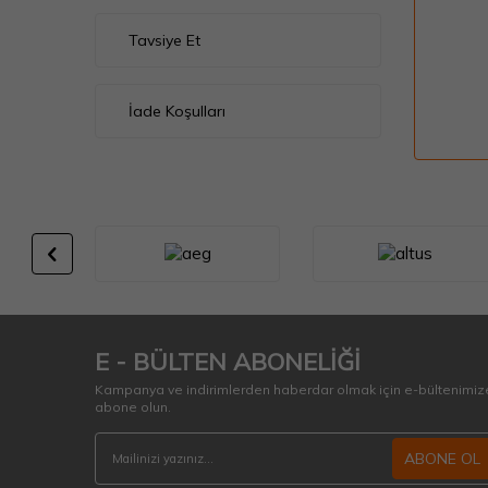
Tavsiye Et
İade Koşulları
E - BÜLTEN ABONELİĞİ
Kampanya ve indirimlerden haberdar olmak için e-bültenimiz
abone olun.
ABONE OL