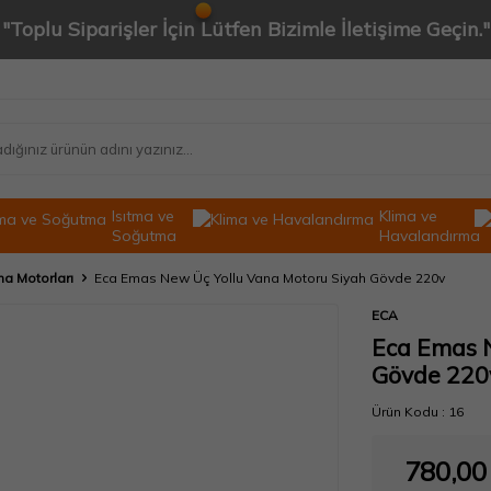
"Toplu Siparişler İçin Lütfen Bizimle İletişime Geçin."
Isıtma ve
Klima ve
Soğutma
Havalandırma
na Motorları
Eca Emas New Üç Yollu Vana Motoru Siyah Gövde 220v
ECA
Eca Emas N
Gövde 220
Ürün Kodu :
16
780,00