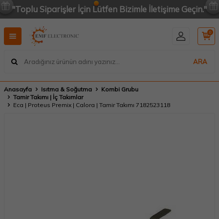
"Toplu Siparişler İçin Lütfen Bizimle İletişime Geçin."
0
ARA
Anasayfa
Isıtma & Soğutma
Kombi Grubu
Tamir Takımı | İç Takımlar
Eca | Proteus Premix | Calora | Tamir Takımı 7182523118