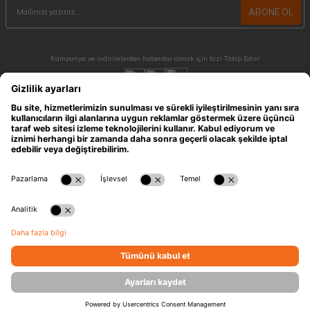
ABONE OL
Kampanya ve indirimlerden haberdar olmak için bizi Takip Edin!
MÜŞTERİ HİZMETLERİ
Hafta içi 09:30 - 18:30 / Hafta sonu 10:00 - 17:00 arası merak ettiğiniz tüm sorular ve
siparişleriniz için ulaşabilirsiniz.
0212 909 96 28
ÖNEMLİ BİLGİLER
HIZLI ERİŞİM
KATEGORİLER
İLETİŞİM
T
-Soft
E-Ticaret
Sistemleriyle Hazırlanmıştır.