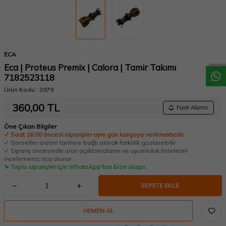
W
h
a
t
a
p
p
D
e
s
t
e
H
a
t
t
ECA
Eca | Proteus Premix | Calora | Tamir Takımı
7182523118
Ürün Kodu :
3979
360,00
TL
Fiyat Alarmı
Öne Çıkan Bilgiler
✓ Saat 16:00 öncesi siparişler aynı gün kargoya verilmektedir.
✓ Görseller üretim tarihine bağlı olarak farklılık gösterebilir.
✓ Sipariş öncesinde ürün açıklamalarını ve uyumluluk listelerini
incelemeniz rica olunur.
➤ Toplu siparişler için WhatsApp'tan bize ulaşın.
SEPETE EKLE
HEMEN AL