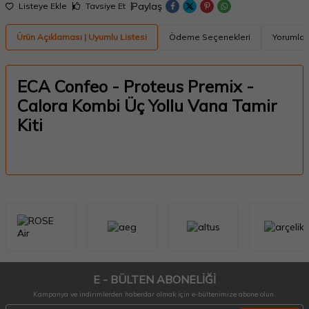
Paylaş
Listeye Ekle
Tavsiye Et
Ürün Açıklaması | Uyumlu Listesi
Ödeme Seçenekleri
Yorumlar
ECA Confeo - Proteus Premix -
Calora Kombi Üç Yollu Vana Tamir
Kiti
E - BÜLTEN ABONELİĞİ
Kampanya ve indirimlerden haberdar olmak için e-bültenimize abone olun.